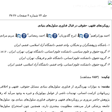
دوره ۲۴، شماره ۴ - ( ۱۳۹۷ )
جلد ۲۴ شماره ۴ صفحات ۴۶-۳۷
رویکردهای فقهی- حقوقی در قبال فناوری سلول‌های بنیادی
۳
۲
۱
احمد پورابراهیم
،
ایرج گلدوزیان
،
احمد رمضانی
،
مریم مرادی
۱- باشگاه پژوهشگران و نخبگان، واحد قشم، دانشگاه آزاد اسلامی، قشم، ایران
۲- گروه حقوق و علوم سیاسی، دانشکده علوم انسانی، دانشگاه تهران، تهران، ایران ،
.ac.ir
۳- گروه حقوق، دانشکده علوم انسانی، دانشگاه علم و فرهنگ، تهران، ایران
۴- گروه حقوق، دانشکده علوم انسانی، واحد قشم، دانشگاه آزاد اسلامی، قشم، ایران
چکیده:
(۶۵۵۳ مشاهده)
مقدمه:
به موازات بهره‌گیری از فناوری سلول‌های بنیادی مسایل حقوقی، فقهی و اخلاقی 
زیرپانهادن کرامت انسانی، تهدیدات ناشی از عوامل بیولوژیک و غیره به وجود می‌آید که ر
پژوهش حاضر مروری بر رویکردهای فقهی و حقوقی فناوری سلول‌های بنیادی بود. سلول‌های بن
جامعه پزشکی قرار می‌دهند، مطلوبیت بیشتری دارند، همچنین چون استخراج سلول‌های بن