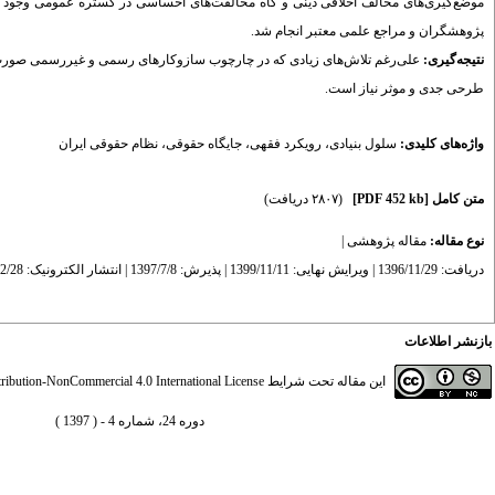
موضع‌گیری‌های مخالف اخلاقی دینی و گاه مخالفت‌های احساسی در گستره عمومی وجود دا
پژوهشگران و مراجع علمی معتبر انجام شد.
نتیجه‌گیری:
علی‌رغم تلاش‌های زیادی که در چارچوب سازوکارهای رسمی و غیررسمی صورت گر
طرحی جدی و موثر نیاز است.
واژه‌های کلیدی:
سلول بنیادی
،
رویکرد فقهی
،
جایگاه حقوقی
،
نظام حقوقی ایران
متن کامل
[PDF 452 kb]
(۲۸۰۷ دریافت)
نوع مقاله:
مقاله پژوهشی
|
دریافت: 1396/11/29 | ویرایش نهایی: 1399/11/11 | پذیرش: 1397/7/8 | انتشار الکترونیک: 1397/12/28
بازنشر اطلاعات
این مقاله تحت شرایط
ibution-NonCommercial 4.0 International License
دوره 24، شماره 4 - ( 1397 )