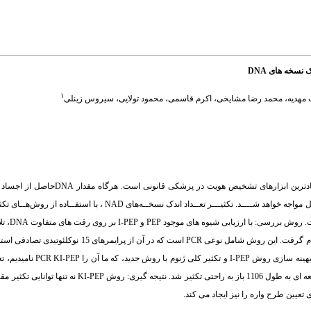
۱
 مهدیه
،
محمد رضا مشایخی
،
اکرم قاسمی
،
محمود تولایی
،
سیروس زینلی
زمینه و هدف: تعیین طرح واره‌ی DNA (DNA Profiling) یکی از قدرتمندترین و قابل ا
مانند روش خاص xtension
به روش بهینه ای که با کمترین مقدار DNA الگو، طرح واره ای قابل اعتماد را ارائه دهد، انجام گرفت. این ر
این روش، تکثیر اختصاصی DNA با پرایمرهای اختصاصی مختلف انجام شد