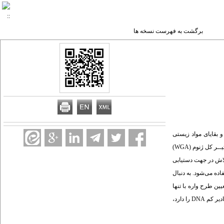
برگشت به فهرست نسخه ها
عتمادترین ابزارهای تشخیص هویت در پزشکی قانونی است. هرگاه مقدار DNAحاصل از اجساد و بقایای مواد زیستی
موجود در صحنه‌ی جرم کم باشد (کمتر از 100پیکوگرم یا 33 نسخه)، تعیین طرح واره با مشکل مواجه خواهد شــــد. تکثیـــر تعــداد اندک نسخــه‌های D‏NA ، با استفــاده از روش‌هــای تکثیــر کل ژنوم (WGA)
I-PEP PCR (Preamplification Improved Primer E) امکان پذیر است. روش بررسی: با ارزیابی شیوه های موجود PEP و I-PEP بر روی رقت های متفاوت DNA، تلاش در جهت دستیابی
وش شامل نوعی PCR است که در آن از پرایمرهای 15 نوکلئوتیدی تصادفی استفاده می‌شود. به دنبال
. یافته‌ها: پس از بهینه سازی روش I-PEP و تکثیر کلی ژنوم با روش جدید، که ما آن را PCR KI-PEP نامیدیم، تعیین طرح واره با تنها
5/2 پیکوگرم از DNA اولیه صورت گرفت. هم چنین با استفاده از پرایمر های اختصاصی، قطعه ای به طول 1106 باز به راحتی تکثیر شد. نتیجه گیری: روش KI-PEP نه تنها توانایی تکثیر مقادیر کم DNA را دارد،