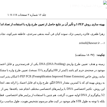
دوره ۱۶، شماره ۲ - ( ۱۳۸۹ )
جلد ۱۶ شماره ۲ صفحات ۱۱۷-۱۰۷
بهینه سازی روش I-PEP و تأثیر آن بر نتایج حاصل از تعیین طرح واره با استفاده از تعداد اندک نسخه های DNA
زهرا ظفری
،
فائزه رحیمی نژاد
،
سوده کیان فر
،
آمنه بندهی سرحدی
،
عاطفه شیرکوند
،
نجات
zeinali@kawsar.ir
۱- ،
چکیده:
(۱۸۰۴۷ مشاهده)
بلکه با توجه به طول STR های موجود در کیت های مرسوم تشخیص هویت، طول مناسب برای تعیین طرح واره را نیز ایجاد می کند.