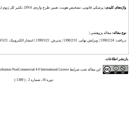
واژه‌های کلیدی:
پزشکی قانونی، تشخیص هویت، تعیین طرح واره‌ی DNA، تکثیر کل ژنوم (WGA)، KI-PEP PCR
نوع مقاله:
مقاله پژوهشی
|
دریافت: 1390/2/24 | ویرایش نهایی: 1390/2/31 | پذیرش: 1399/3/21 | انتشار الکترونیک: 1399/3/21
بازنشر اطلاعات
این مقاله تحت شرایط
ibution-NonCommercial 4.0 International License
دوره 16، شماره 2 - ( 1389 )