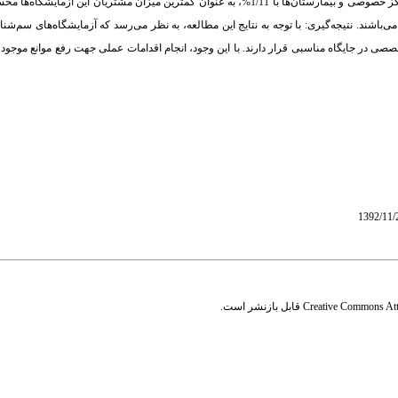
متداول می‌باشد. سیستم قضایی در تمامی کشورها به عنوان بیشترین گیرنده خدمات و مراکز خصوصی و بیمارستان‌ها با 1/11%، به عنوان کمترین میز
دیریت کنترل کیفی ISO 17025 بوده و یا در حال اخذ آن می‌باشند. نتیجه‌گیری: با توجه به نتایج این مطالعه، به نظر می‌رسد که آزمایشگا
صی در جایگاه مناسبی قرار دارند. با این وجود، انجام اقدامات عملی جهت رفع موانع موجود د
Creative Commons Attr
قابل بازنشر است.