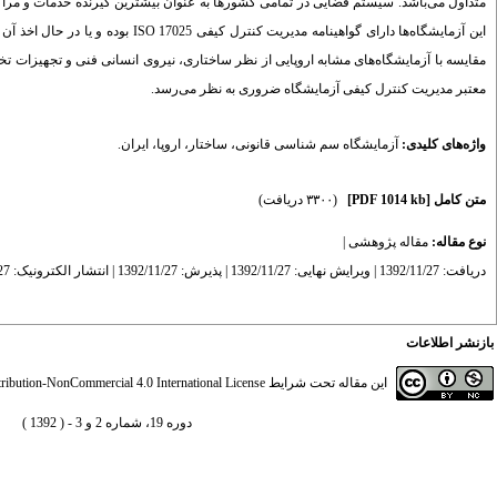
این آزمایشگاه‌ها دارای گواهینامه م
مقایسه با آزمایشگاه‌های مشابه اروپایی از نظر ساختاری، نیروی انسانی فنی و تجهیزات تخص
معتبر مدیریت کنترل کیفی آزمایشگاه ضروری به نظر می‌رسد.
واژه‌های کلیدی:
آزمایشگاه سم شناسی قانونی
،
ساختار
،
اروپا
،
ایران.
متن کامل
[PDF 1014 kb]
(۳۳۰۰ دریافت)
نوع مقاله:
مقاله پژوهشی
|
دریافت: 1392/11/27 | ویرایش نهایی: 1392/11/27 | پذیرش: 1392/11/27 | انتشار الکترونیک: 1392/11/27
بازنشر اطلاعات
این مقاله تحت شرایط
ibution-NonCommercial 4.0 International License
دوره 19، شماره 2 و 3 - ( 1392 )