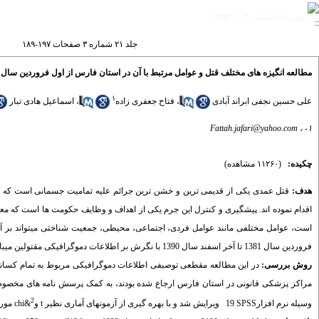
دوره ۲۱، شماره ۳ - ( ۱۳۹۴ )
جلد ۲۱ شماره ۳ صفحات ۱۹۷-۱۸۹
مطالعه انگیزه های مختلف قتل و عوامل مرتبط با آن در استان فارس از اول فروردین سال 1381 تا آخر اسفند سال 1390
۱
علی حسین نجفی ابراند آبادی
،
فتاح جعفری زاده
،
اسماعیل هادی تبار
Fattah.jafari@yahoo.com
۱- ،
چکیده:
(۱۱۲۶۰ مشاهده)
هدف:
قتل عمدی یکی از قدیمی­ ترین و خشن­ ترین جرائم علیه تمامیت جسمانی است که موج
اقدام نموده اند. پیشگیری و کنترل این جرم یکی از اهداف و وظایف حکومت ­ها است که معمول
است، عوامل مختلفی مانند عوامل فردی، اجتماعی، محیطی، جمعیت شناختی می­تواند بر آن
فروردین سال 1381 تا آخر اسفند سال 1390 با نگرش بر اطلاعات دموگرافیکی مقتولین می­باشد.
روش بررسی:
مراکز پزشکی قانونی در استان فارس ارجاع شده بودند، به کمک پرسش­ نامه­ های مخصوصی گر
2
وسیله نرم افزار
SPSS
19
ویرایش شد و با بهره گیری از آزمون­های آماری نظیر
t
و
&chi مورد تجزیه و تحلیل قرارگرفت. میزان خطای آزمون­ ها برابر با (5% =&alpha) در نظرگرفته شد.