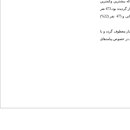
انیان به ترتیب برابر با 58/15±66/32 سال بود که بیشترین وکمترین
شیوع قتل مربوط به گروه­ های سنی 29-20 ساله و 69-60 ساله بود. اکثر مقتولان 1050 نفر (9/47%) متاهل بودند. شایع­ ترین علت و انگیزه احتمالی قتل در مواردی که توسط اولیاء دم ابراز گردیده بود،473 نفر
(34%) درگیری و نزاع ناشی از حالات غیر طبیعی پس از مصرف الکل یا مواد مخدر بود. 1303 نفر (2/59%) در صحنه جرم به قتل رسیده بودند و302 نفر (8/13%) حین انتقال به مراکز درمانی و 475 نفر (22%)
شار معطوف گردد و با
ن در خصوص پیامدهای