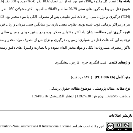
یافته ‏ها :
تعداد کل مقتولان2190 نفر بود که از این تعداد،1832 نفر (84%) مرد و 358 نفر (16%) زن بودند
نیز در مراکز درمانی فوت شده بودند. تفاوت معنی داری بین میانگین سنی مردان و زنان قربانی 
نتیجه‏ گیری:
این مطالعه نشان داد اکثر مقتولین مذکر بوده و در سنین جوانی و میان سالی 
توجه به این که علت قتل در بسیاری از موارد، درگیری و نزاع پس از مصرف مواد مخدر و 
ناگوار مصرف مشروبات الکلی و مواد مخدر اقدام نموده و با نظارت وکنترل­ های دقیق زمینه 
واژه‌های کلیدی:
قتل
،
انگیزه
،
جرم
،
فارس
،
پیشگیری
متن کامل
[PDF 806 kb]
(۹۸۷۰ دریافت)
نوع مقاله:
مقاله پژوهشی
|
موضوع مقاله:
حقوق پزشکی
دریافت: 1392/5/5 | پذیرش: 1392/7/30 | انتشار الکترونیک: 1394/10/16
بازنشر اطلاعات
این مقاله تحت شرایط
ibution-NonCommercial 4.0 International License