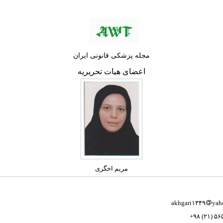
مجله پزشکی قانونی ایران
اعضای هيات تحريريه
مریم اخگری
akhgari۱۳۴۹
yah
+۹۸ (۲۱) ۵