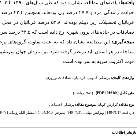
یافته‌ها:
یافته‌های مطالعه نشان دادند که طی سال‌های ۱۳۹۰ تا ۱۴۰۲، تعداد ۱۳۵۸۰ نفر به علت تصادف فوت نمودند که از این تعداد
حوادث رانندگی مرد و ۲۷.۷ درصد زن بوده­اند. همچنین
۴۲.۴ درصد قربانیان حوادث رانندگی این ایام جوانان با سن ۱۸ تا ۳۹ سال بوده اند و
تصادفات در جاده های برون شهری رخ داده
است که ۴۳.۵ درصد سرنشین بوده‌اند.
نتیجه‌گیری:
این مطالعه نشان داد که به علت تفاوت گروه‌های پر
مداخله در هر استان باید درنظر گرفته شود
.
بین مردان جوان سرنشین 
فوت اکثریت ضربه به سر بوده است
واژه‌های کلیدی:
پزشکی قانونی
،
قربانیان
،
تصادفات نوروزی
متن کامل
[PDF 1016 kb]
(۹۸۱ دریافت)
نوع مقاله:
گزارش کوتاه
|
موضوع مقاله:
پزشكی اجتماعی
دریافت: 1404/1/17 | ویرایش نهایی: 1404/4/31 | پذیرش: 1404/3/10 | انتشار الکترونیک: 1404/4/31
بازنشر اطلاعات