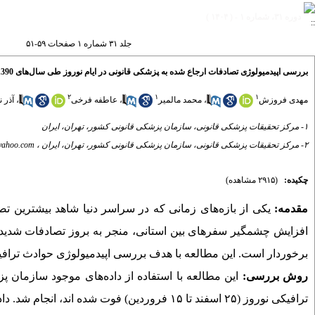
دوره ۳۱، شماره ۱ - ( ۱۴۰۴ )
جلد ۳۱ شماره ۱ صفحات ۵۹-۵۱
بررسی اپیدمیولوژی تصادفات ارجاع شده به پزشکی قانونی در ایام نوروز طی سال‌های 1390 تا 1402
۲
۱
۱
مهدی فروزش
،
محمد مالمیر
،
عاطفه فرخی
،
آذر 
۱- مرکز تحقیقات پزشکی قانونی، سازمان پزشکی قانونی کشور، تهران، ایران
۲- مرکز تحقیقات پزشکی قانونی، سازمان پزشکی قانونی کشور، تهران، ایران ،
yahoo.com
چکیده:
(۲۹۱۵ مشاهده)
مقدمه:
یکی از بازه‌های زمانی که در سراسر دنیا شاهد بیشترین تص
افزایش چشمگیر سفرهای بین استانی، منجر به بروز تصادفات شدید ر
برخوردار است
.
این مطالعه با هدف بررسی اپیدمیولوژی حوادث تراف
روش بررسی:
این مطالعه با استفاده از داده‌های موجود سازمان پزشکی ق
ترافیکی نوروز
(۲۵ اسفند تا ۱۵ فروردین)
فوت شده اند، انجام شد. داد