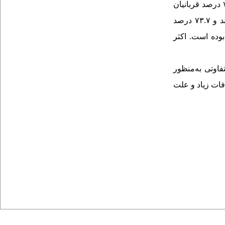
۷۲.۳ درصد قربانیان
۷۳.۷ درصد
۴ درصد از قربانیان ضربه به سر بوده است. اکثر
اوتی به‌منظور
ات زیاد و علت