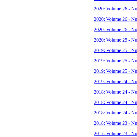
2020: Volume 26 - N
2020: Volume 26 - N
2020: Volume 26 - N
2020: Volume 25 - N
2019: Volume 25 - N
2019: Volume 25 - N
2019: Volume 25 - N
2019: Volume 24 - N
2018: Volume 24 - N
2018: Volume 24 - N
2018: Volume 24 - N
2018: Volume 23 - N
2017: Volume 23 - N