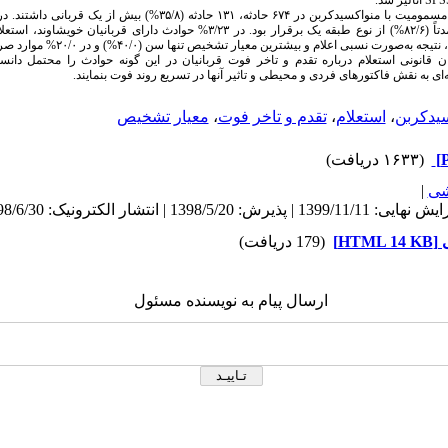
SPS
آنالیز شد.
خویشاوندی بین قربانیان و عمدتاً (۸۲/۶%) از نوع طبقه یک برقرار بود. در ۳/۲۳% حوادث دا
قانونی استعلام درباره تقدم و تاخر فوت قربانیان در این ‌گونه حوادث را محتمل دان
ی به نقش فاکتورهای فردی و محیطی و تاثیر آنها در تسریع روند فوت بنمایند.
یدکربن
،
استعلام
،
تقدم و تاخر فوت
،
معیار تشخیص
(۱۶۳۳ دریافت)
شی
|
HT]
(179 دریافت)
ارسال پیام به نویسنده مسئول