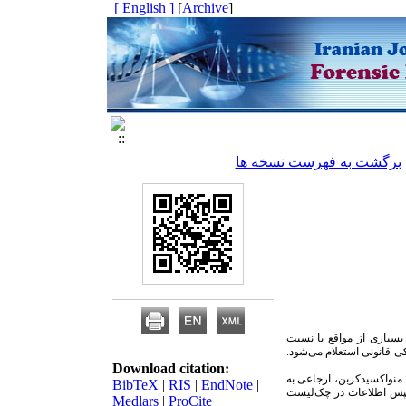
[ English ]
]
Archive
[
برگشت به فهرست نسخه ها
بسیاری از مواقع با نسبت
کی قانونی استعلام می‌شود.
Download citation:
منواکسیدکربن، ارجاعی به
BibTeX
|
RIS
|
EndNote
|
ترک تفکیک شد. سپس اطلاعات در چک‌لیست
Medlars
|
ProCite
|