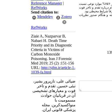
Reference Manager
|
از ۸۴۶ مرگ ناشی از مسمومیت با منواکسیدکربن در ۶۷۴ حادثه، ۱۳۱ حادثه (۳۵/۸%) بیش از یک قربانی داشتند. در ۶۵/۶% موارد نوعی نسبت
RefWorks
رای قربانیان خویشاوند، استعلام درباره تقدم و تاخر فوت
Send citation to:
سته و هنگام صدور نظریات
Mendeley
Zotero
RefWorks
Ziaie A, Nazparvar B,
Nabaei H. Death Time
Priority and its Diagnostic
Criteria in Victims of
Carbon Monoxide
Poisoning. Iran J Forensic
Med 2019; 25 (2) :151-156
URL:
http://sjfm.ir/article-1-
1039-fa.html
ضیائی علی، نازپرور بشیر،
نبئی حسین. تقدم و تاخر
فوت و معیارهای تشخیصی
آن در قربانیان حوادث
مسمومیت با
منواکسیدکربن. مجله
پزشکی قانونی ایران.