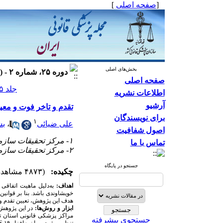
[
صفحه اصلی
]
بخش‌های اصلی
دوره ۲۵، شماره ۲ - ( ۱۳۹۸ )
صفحه اصلی
جلد ۲۵ شماره ۲ صفحات ۱۵۶-۱۵۱
اطلاعات نشریه
آرشیو
تقدم و تاخر فوت و مع
برای نویسندگان
۱
علی ضیائی
،
بش
اصول شفافیت
۱- مرکز تحقیقات سازمان پزشکی قانونی ایران، تهران، ایران ،
تماس با ما
۲- مرکز تحقیقات سازمان پزشکی قانونی ایران، تهران، ایران
جستجو در پایگاه
چکیده:
(۴۸۷۳ مشاهده)
اهداف:
به‌دلیل ماهیت اتفاقی
خویشاوندی باشد. بنا بر قوانی
هدف این پژوهش، تعیین تقدم و
ابزار و روش‌ها:
در این پژوهش 
جستجوی پیشرفته