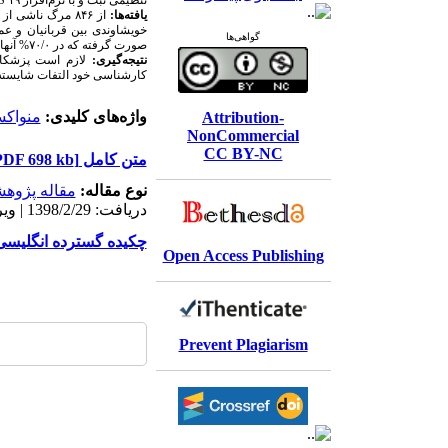
تنظیمی ثبت و با نرم‌افزار
S ۱۹
یافته‌ها:
گواهی‌ها
صورت گرفته که در ۷۰/۰% آنها، نتیجه به‌صورت نسبی اعلام و بیشترین معیار تشخیص تنها سن (۴۰/۰%) و در ۲۰/۰% موارد صرفاً شرایط محیطی بود.
نتیجه‌گیری:
لازم است پزشکان 
کارشناسی خود التفات شایسته‌ا
واژه‌های کلیدی:
منواکس
Attribution-
NonCommercial
CC BY-NC
متن کامل
[PDF 698 kb]
نوع مقاله:
مقاله پژوه
دریافت: 1398/2/29 | ویرایش نهایی: 1399/11/11 | پذیرش: 1398/5/20 | انتشار الکترونیک: 1398/6/30
چکیده گسترده انگلیسی [ML 14 KB
Open Access Publishing
Prevent Plagiarism