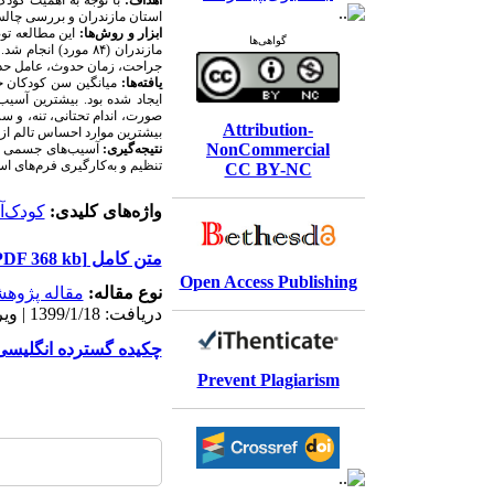
اهداف:
با توجه به اهمیت کودک
استان مازندران و بررسی چالش‌
ابزار و روش
ها:
ا
گواهی‌ها
مازندران (۸۴ مورد
جراحت، زمان حدوث، عامل حدوث و عضو
یافته
ها:
ایجاد شده بود. بیشترین آسیب 
صورت، اندام تحتانی، تنه، و س
Attribution-
بیشترین موارد احساس تالم از نا
NonCommercial
نتیجه‌گیری:
آسیب‌های جسمی مشا
تنظیم و به‌کارگیری فرم‌های اس
CC BY-NC
واژه‌های کلیدی:
کودک‌آ
متن کامل
[PDF 368 kb]
Open Access Publishing
نوع مقاله:
مقاله پژوه
دریافت: 1399/1/18 | ویرایش نهایی: 1399/11/11 | پذیرش: 1399/1/28 | انتشار الکترونیک: 1399/5/1
چکیده گسترده انگلیسی [ML 19 KB
Prevent Plagiarism