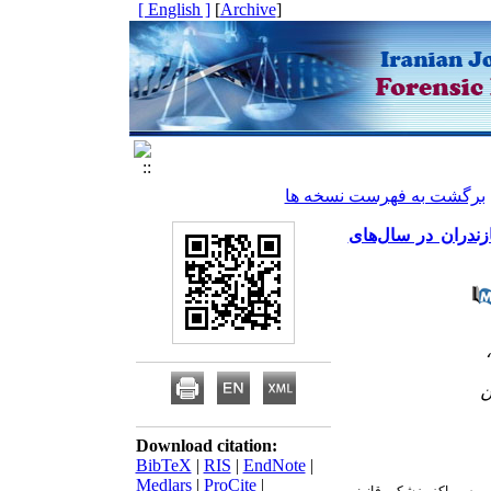
[ English ]
]
Archive
[
برگشت به فهرست نسخه ها
ندران در سال‌های
Download citation:
BibTeX
|
RIS
|
EndNote
|
Medlars
|
ProCite
|