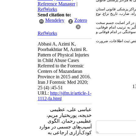
ی به مراکز پزشکی قانونی
Reference Manager
|
RefWorks
 مقطعی گذشته‌نگر روی تمامی موارد ارجاعی کودک‌آزاری سال‌های ۱۳۹۴ و ۱۳۹۵ به مراکز پزشکی قانونی استان
راه، ضارب، تاریخ نزاع، نوع
Send citation to:
Mendeley
Zotero
ن و پسران تقریباً برابر بود. اغلب جراحات طی ۲ تا ۵ روز گذشته و در اثر اصابت جسم سخت
ر به ترتیب اندام فوقانی،
سوختگی در اندام فوقانی و
RefWorks
ه نقص ثبت اطلاعات، ضرورت
Abbasi A, Azimi K,
Poorbakhtiar M, Azimi R.
Pattern of Physical Injuries
in Child Abuse Cases
Referred to the Forensic
Centers of Mazandaran
Province in 2015 and 2016.
Iran J Forensic Med 2020;
25 (4) :45-51
URL:
http://sjfm.ir/article-1-
1112-fa.html
عباسی علی، عظیمی
خدیجه، پوربختیار مریم،
عظیمی رحمان. الگوی
آسیب‌های جسمی در موارد
کودک‌آزاری ارجاعی به