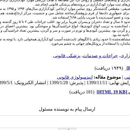
‌آزاری و پیامدهای جسمی و روانی آن، این مطالعه با هدف بررسی موارد کودک‌آزاری ارجاع
های ثبت موارد کودک‌آزاری در پرونده‌های پزشکی قانونی انجام شد.
ین مطالعه توصیفی-
) انجام شد. برای جمع‌آوری داده‌ها از فرم پژوهشگرساخته شامل سن و جنسیت، مرکز ارجاع‌دهنده، هم
 آسیب‌دیده با ضریب پایایی ۹۸% استفاده شد.
میانگین سن کودکان حدود ۸ سال و تعداد دخترا
ایجادشده به ترتیب انواع کبودی‌ها، انواع خراشیدگی‌ها و سوختگی بود. بیشترین اعضای درگی
ر و گردن بود. بیشترین کبودی‌ها و تورم در صورت و سر و گردن، بیشترین تعداد خراشیدگی و 
حیه تنه بود.
هده‌شده تا حدود زیادی با الگوهای ثابت‌شده آسیب کودک‌آزاری همخوانی دارد. با توجه ب
تاندارد با استفاده از پروتکل‌های جهانی به چشم می‌خورد.
زاری
،
جراحات و صدمات
،
پزشکی قانونی
(۱۹۴۹ دریافت)
شی
|
موضوع مقاله:
اپيدميولوژی قانونی
HT]
(181 دریافت)
ارسال پیام به نویسنده مسئول