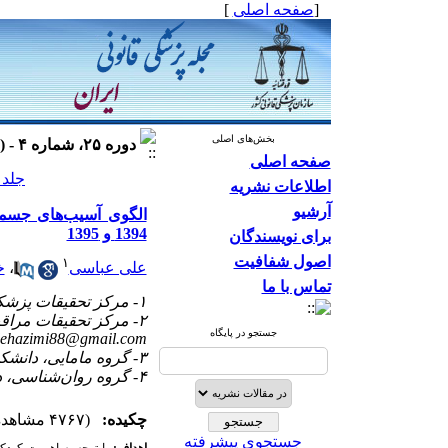
[
صفحه اصلی
]
بخش‌های اصلی
دوره ۲۵، شماره ۴ - ( ۱۳۹۸ )
صفحه اصلی
جلد ۲۵ شماره ۴ صفحات ۵۱-۵
اطلاعات نشریه
آرشیو
الگوی آسیب‌های جسمی
1394 و 1395
برای نویسندگان
اصول شفافیت
۱
علی عباسی
،
خ
تماس با ما
۱- مرکز تحقیقات پزشکی قانونی، سازمان پزشکی قانونی کشور، تهران، ایران
۲- مرکز تحقیقات مراقبت‌های پرستاری و مامایی، دانشگاه علوم پزشکی تهران، تهران، ایران ،
جستجو در پایگاه
jehazimi88@gmail.com
۳- گروه مامایی، دانشکده پرستاری و مامایی، دانشگاه علوم پزشکی شهید بهشتی، تهران، ایران
۴- گروه روان‌شناسی، دانشکده روان‌شناسی و علوم تربیتی، دانشگاه یزد، یزد، ایران
چکیده:
(۴۷۶۷ مشاهده)
جستجوی پیشرفته