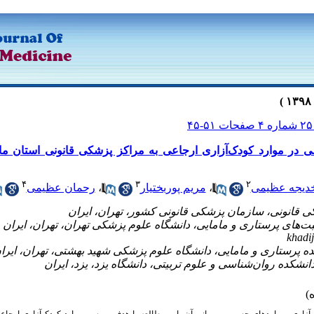
۴
 در موارد کودک‌آزاری ارجاعی به مراکز پزشکی قانونی استان ماز
۴
۳
۲
دیجه عظیمی
،
مریم پوربختیار
،
رحمان عظیمی
khadi