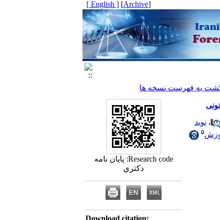
[ English ]
]
Archive
[
شت به فهرست نسخه ها
ونی
،
نوید
۵
وزش
Research code: پايان نامه
دكتري
Download citation: