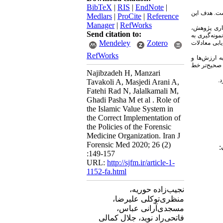
BibTeX
|
RIS
|
EndNote
|
ست. هدف این
Medlars
|
ProCite
|
Reference
Manager
|
RefWorks
اری پژوهش،
Send citation to:
ونه‌گیری به
Mendeley
Zotero
ابی معادلات
RefWorks
ه ارزش‌ها و
 صحیح‌تر خط
Najibzadeh H, Manzari
.
Tavakoli A, Masjedi Arani A,
Fatehi Rad N, Jalalkamali M,
Ghadi Pasha M et al . Role of
the Islamic Value System in
the Correct Implementation of
the Policies of the Forensic
Medicine Organization. Iran J
Forensic Med 2020; 26 (2)
ونیک:
:149-157
URL:
http://sjfm.ir/article-1-
1152-fa.html
نجیب‌زاده حوریه،
منظری‌توکلی علیرضا،
مسجدی‌آرانی عباس،
فاتحی‌راد نوید، جلال کمالی