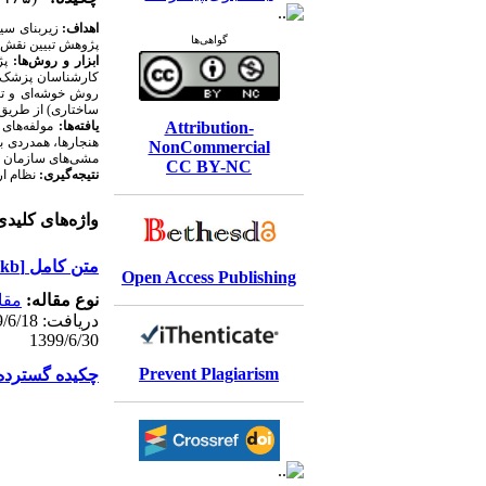
اهداف:
زیربنای سی
گواهی‌ها
پژوهش تبیین نقش ا
ابزار و روش‌ها:
پژ
کارشناسان پزشک و 
روش خوشه‌ای و تجز
ساختاری) از طریق 
Attribution-
یافته‌‌ها:
مولفه‌های
هنجارها، همدردی ب
NonCommercial
مشی‌های سازمان پز
CC BY-NC
نتیجه‌گیری:
نظام ار
واژه‌های کلید
متن کامل
[PDF 596 kb]
Open Access Publishing
نوع مقاله:
مقا
1399/6/30
Prevent Plagiarism
چکیده گسترده انگلیس