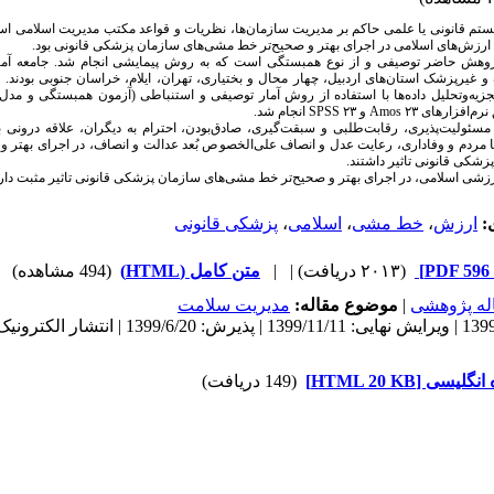
ستم قانونی یا علمی حاکم بر مدیریت سازمان‌ها، نظریات و قواعد مکتب مدیریت اسلامی ا
رزش‌های اسلامی در اجرای بهتر و صحیح‌تر خط مشی‌های سازمان پزشکی قانونی بود.
وهش حاضر توصیفی و از نوع همبستگی است که به روش پیمایشی انجام شد. جامعه آم
غیرپزشک استان‌های اردبیل، چهار محال و بختیاری، تهران، ایلام، خراسان جنوبی بودند. نم
یه‌وتحلیل داده‌ها با استفاده از روش آمار توصیفی و استنباطی (آزمون همبستگی و مدل‌ی
نرم‌افزارهای
Amos ۲۳
و
SPSS ۲۳
انجام شد.
 مسئولیت‌پذیری، رقابت‌طلبی و سبقت‌گیری، صادق‌بودن، احترام به دیگران، علاقه درونی ب
ا مردم و وفاداری، رعایت عدل و انصاف علی‌الخصوص بُعد عدالت و انصاف، در اجرای بهتر و
شکی قانونی تاثیر داشتند.
زشی اسلامی، در اجرای بهتر و صحیح‌تر
خط‌ مشی‌های سازمان پزشکی قانونی تاثیر مثبت دارد
ی:
ارزش
،
خط مشی
،
اسلامی
،
پزشکی قانونی
(۲۰۱۳ دریافت)
| |
متن کامل (HTML)
(494 مشاهده)
له پژوهشی
|
موضوع مقاله:
مديريت سلامت
دریافت: 1399/6/18 | ویرایش نهایی: 1399/11/11 | پذیرش: 1399/6/20 | انتشار الکتر
ی [HTML 20 KB]
(149 دریافت)