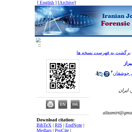
[ English ]
]
Archive
[
برگشت به فهرست نسخه ها
راز
۴
 جوشقان
،
alizamirt@gma
Download citation:
BibTeX
|
RIS
|
EndNote
|
Medlars
|
ProCite
|