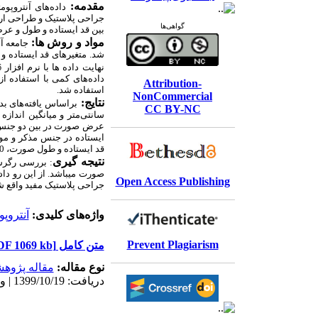
مقدمه:
داده
های آنتروپو
جراحی پلاستیک و طراحی ارگ
گواهی‌ها
بین قد ایستاده و طول و ع
مواد و روش ها
:
جامعه آماری این مطالع
شد. متغیرهای قد ایستاده 
نهایت داده ها با نرم افزار
6
داده‌های کمی با استفاده 
Attribution-
استفاده شد.
NonCommercial
نتایج:
براساس یافته
های ب
CC BY-NC
سانتی
متر و میانگین اندازه عرض صورت
عرض صورت در بین دو جنس معنادا
ایستاده در جنس مذکر و مو
قد ایستاده و طول صورت، 0.510 می
نتیجه ­گیری
: بررسی رگرسی
صورت می­باشد. از این­ رو د
Open Access Publishing
جراحی پلاستیک مفید واقع ش
واژه‌های کلیدی:
آنتروپ
Prevent Plagiarism
متن کامل
[PDF 1069 kb]
نوع مقاله:
مقاله پژوه
دریافت: 1399/10/19 | ویرایش نهایی: 1400/4/2 | پذیرش: 1399/12/29 | انتشار الکترونیک: 1399/12/29