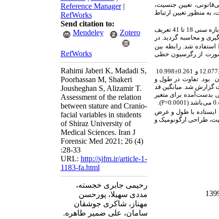
ی
قانونی، تعیین جنسیت،
Reference Manager
|
 به منظور تعیین ارتباط
RefWorks
Send citation to:
پزشکی شیراز در بازه سنی 18 تا 41 تعریف
Mendeley
Zotero
یری و محاسبه گردید. در
استفاده شد. رابطه بین
RefWorks
ورت از رگرسیون خطی
Rahimi Jaberi K, Madadi S,
ترتیب 0.212±12.077 و 0.261±10.998
ان بود. تفاوت در طول و
Poorhassan M, Shakeri
 گزارش شد. میانگین قد
Jousheghan S, Alizamir T.
ی بدست
آمده برای متغیر
Assessment of the relation
باشد (0.0001=
).
P
between stature and Cranio-
د ایستاده با طول و عرض
facial variables in students
نسیت، طراحی ارگونومیک و
of Shiraz University of
Medical Sciences. Iran J
Forensic Med 2021; 26 (4)
:28-33
URL:
http://sjfm.ir/article-1-
1183-fa.html
رحیمی جابری خجسته،
مددی سهیلا، پورحسن
مهناز، شاکری جوشقان
سامان، علی ضمیر طاهره.