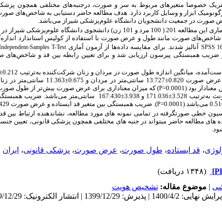
متریک خصوصا متغیرهای مربوط به سر و صورت، درجنبه
های مختلفی همچون پزشک
ونومیک ابزار و وسایل کاربرد دارد. هدف مطالعه حاضر دستیابی به شاخص
های صورت،
رض صورت در جمعیت دانشجویان دانشگاه علوم
پزشکی شیراز می
باشد.
ه 201 ( 100 مرد و 101 زن) دانشجوی دانشگاه علوم
و شاخص
های صورت مانند طول و عرض صورت با استفاده از کولیس استاندارد اندازه
گ
آنالیز شدند. برای مقایسه داده
ها از آزمون آماری
Independent-Samples T-Test
SPSS 1
از ضریب همبستگی پیرسون ارزیابی شد و برای تعیین رابطه بین قد و شاخص
های ص
دست
آمده، میانگین اندازه طول صورت در مردان و زنان شرکت
کننده به
 0.820±13.727 سانتی
متر در مردان و 0.675±11.363 سانتی
متر در زن
ر بود (0.0001=
) که میزان معناداری برای عرض صورت بیش
تر از طول صورت
P
نث به
ترتیب 3.528±171.036 و 3.938±167.430 سانتی
متر می
باشد. ضریب همبستگ
باشد (0.0001=
). ضریب همبستگی بین متغیر قد ایستاده و عرض صورت 0.429 می
P
ون خطی صورت­گرفته در تمامی نمونه­ های مورد مطالعه، نشان­دهنده ارتباط بین ق
اده ­­های مطالعه حاضر می­تواند در جنبه ­های مختلفی همچون پزشکی قانونی، تعیین ج
ود.
ولوژی
،
قد ایستاده
،
طول صورت
،
عرض صورت
،
پزشکی قانونی
،
ایران
(۱۳۴۸ دریافت)
شی
|
موضوع مقاله:
تشخيص هويت