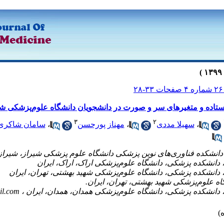
۲
ایستاده و متغیرهای سر و صورت در دانشجویان دانشگاه علوم‌پزشکی شی
۳
۲
،
سهیلا مددی
،
مهناز پورحسن
،
سامان شاکری
il.com