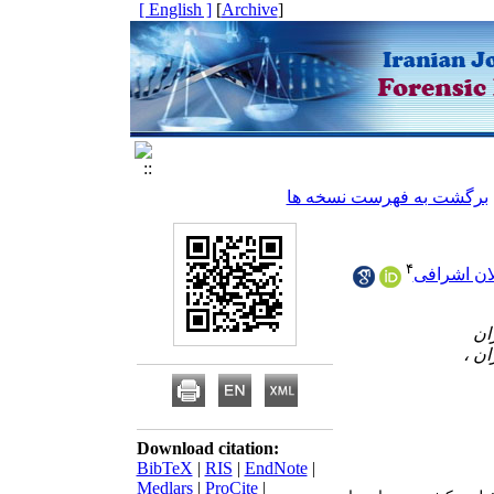
[ English ]
]
Archive
[
برگشت به فهرست نسخه ها
۴
ان اشرافی
Download citation:
BibTeX
|
RIS
|
EndNote
|
Medlars
|
ProCite
|