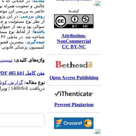
مقدمه:
در جنایاتی که 
چالش
و صعوبت
همراه بو
حاضر به بررسی این موضو
گواهی‌ها
روش بررسی:
در این پژو
از نظر نوع مسئولیت و چ
سوالی بود و بعد از جمع
آو
یافته
ها:
از لحاظ نوع مسئولیت که
Attribution-
شناخته شد. در مابقی ۴۲ مورد (۳۸
NonCommercial
نتیجه
گیری:
بیشترین قصور
CC BY-NC
کمیسیون پزشکی قانونی از
واژه‌های کلیدی:
سببیت
متن کامل
[PDF 485 kb]
Open Access Publishing
نوع مقاله:
گزارش کوتا
دریافت: 1400/6/4 | ویرایش نهایی: 1400/12/9 | پذیرش: 1400/11/20 | انتشار الکترونیک: 1400/12/9
Prevent Plagiarism