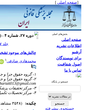
[
صفحه اصلی
]
بخش‌های اصلی
دوره ۲۷، شماره ۴ - ( ۱۴۰۰ )
صفحه اصلی
جلد ۲۷ شماره ۴ صفحات ۲۷۸-۲۷۲
اطلاعات نشریه
آرشیو
چالش‌های موجود تشخی
برای نویسندگان
۱
محمدهادی صادقی
اصول شفافیت
تماس با ما
۱- گروه حقوق جزا و جرم‌شناسی، دانشکده حقوق و علوم سیاسی، دانشگاه شیراز، شیراز، ایران
۲- گروه حقوق جزا و جرم‌شناسی، دانشکده حقوق و علوم سیاسی، دانشگاه شیراز، شیراز، ایران ،
جستجو در پایگاه
shariati013@gmail.com
۳- مرکز تحقیقات پزشکی قانونی، سازمان پزشکی قانونی کشور، تهران، ایران
۴- مرکز تحصیلات تکمیلی، دانشگاه پیام نور، شیراز، ایران
چکیده:
(۳۵۴۸ مشاهده)
جستجوی پیشرفته