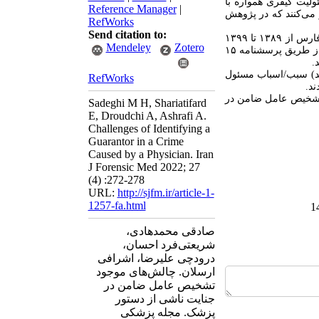
لیت کیفری همواره با
Reference Manager
|
 می
کنند که در پژوهش
RefWorks
Send citation to:
نگر، ۱۱۶ پرونده در کمیسیون پزشکی قانونی فارس از ۱۳۸۹ تا ۱۳۹۹
Mendeley
Zotero
ها از طریق پرسشنامه ۱۵
، به صورت تنهایی و در ۱۹ مورد (۱۶درصد) سبب/اسباب مسئول
RefWorks
د.
تشخیص عامل ضامن در
Sadeghi M H, Shariatifard
E, Droudchi A, Ashrafi A.
Challenges of Identifying a
Guarantor in a Crime
Caused by a Physician. Iran
J Forensic Med 2022; 27
(4) :272-278
URL:
http://sjfm.ir/article-1-
1257-fa.html
صادقی محمدهادی،
شریعتی‌فرد احسان،
درودچی علیرضا، اشرافی
ارسلان. چالش‌های موجود
تشخیص عامل ضامن در
جنایت ناشی از دستور
پزشک. مجله پزشکی