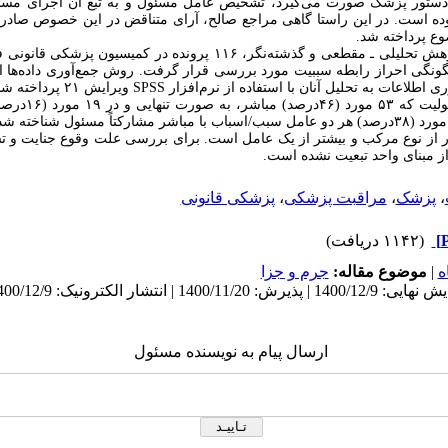
با دستور پزشک صورت می
گیرد، تشخیص عامل مسئول و به تبع آن اجرای مسئو
ده است. در این راستا گاهی مراجع صالح، آرای متناقض در این خصوص صادر
ع پرداخته شد.
هش تحلیلی ـ مقطعی و گذشته
گونگی احراز رابطه سببیت مورد بررسی قرار گرفت. روش جمع
آوری داده
ری اطلاعات به تحلیل آنان با استفاده از نرم
افزار
SPSS
ویرایش ۲۱ پرداخته شد.
 ۵۳ مورد (۴۶
درصد) مباشر
درصد) هر دو عامل سبب/اسباب با مباشر مشارکتاً مسئول شناخته شدن
 از نوع مرکب و بیشتر از یک عامل است. برای بررسی علت وقوع جنایت و 
 مبنای واحد تبعیت نشده است.
،
پزشک
،
مراقبت پزشکی
،
پزشکی قانونی
(۱۱۴۲ دریافت)
ه
|
موضوع مقاله:
جرم و جزا
ارسال پیام به نویسنده مسئول