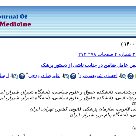
ص عامل ضامن در جنایت ناشی از دستور پزشک
۳
۲
،
احسان شریعتی‌فرد
،
علیرضا درودچی
،
ارسل
e