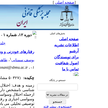
[
صفحه اصلی
]
بخش‌های اصلی
دوره ۱۲، شماره ۱ - ( ۱۳۸۵ )
صفحه اصلی
جلد ۱۲ شماره ۱ صفحات ۹
اطلاعات نشریه
آرشیو
رفتارهای خودزنی و وس
برای نویسندگان
۱
یوسف سمنانی
،
طاهره
اصول شفافیت
mnani@sbmu.ac.ir
۱- ،
تماس با ما
چکیده:
(۵۰۳۲۷ مشاهده)
جستجو در پایگاه
زمینه و هدف: اختلا
شناسی نامشخص دارد، 
ازجمله اختلال وسواس
وسواسی اجباری و رفت
توصیفی تحلیلی می باش
جستجوی پیشرفته