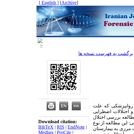
[ English ]
]
Archive
[
برگشت به فهرست نسخه ها
روانپزشکی که علت
 اختلالات اضطرابی
طالعه بررسی اختلال
Download citation:
 این مطالعه از نوع
BibTeX
|
RIS
|
EndNote
|
ت مرزی به بیمارستان
Medlars
|
ProCite
|