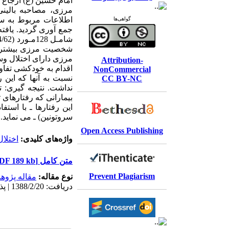
اطلاعات مربوط به س
گواهی‌ها
مرزی دارای اختلال وس
Attribution-
اقدام به خودکشی تفاو
NonCommercial
نسبت به آنها که این 
CC BY-NC
نداشت. نتیجه گیری: 
بیمارانی که رفتارهای
این رفتارها ـ با است
سروتونین) ـ می نماید.
Open Access Publishing
واژه‌های کلیدی:
اختلا
متن کامل
[PDF 189 kb]
Prevent Plagiarism
نوع مقاله:
مقاله پژو
دریافت: 1388/2/20 | پذیرش: 1397/1/9 | انتشار الکترونیک: 1397/1/9