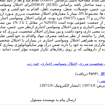
امام حسین (ع) ارجاع می شدند مصاحبه بالینی براساس DSM-IV
مرزی، مصاحبه بالینی نیمه ساختار یافته براساس D
ن، جنس، تحصیلات، شغل، وضعیت تأهل، اقدام به خودکشی و خودز
جمع آوری گردید. یافته ها: مجـموعاً 205 بیمار با معیارهای اختلال شخصیت مـرزی
شامـل 128مـورد (4/62%) زن و 77 مـورد (6/37%) مرد بودند. فراوانی اختلال 
شخصیت مرزی بیشتر از جمعیت عمومی بود
واسی اجباری و بدون اختلال وسواسی اجباری ازنظر سن، جنس، سابقه
ت معنی داری وجود داشت و بین بیماران اختلال شخصیت مـرزی که سا
رفتار را نداشتند از نظر سـابقه مصرف مواد واقدام به خودکشی تف
توجه به همراهی اختلال وسواسی اجباری در بیماران با اختلال شخص
 تکراری صدمه به خود را دارند ضمن درک بهتر سایکوپاتولوژی بیماری 
فاده از داروهایی که بر روی رفتارهای تکرار شونده مؤثر است (مانند
ل شخصیت مرزی
،
اختلال وسواسی اجباری
،
خود زنی
(۳۵۹۴ دریافت)
هشی
|
ارسال پیام به نویسنده مسئول