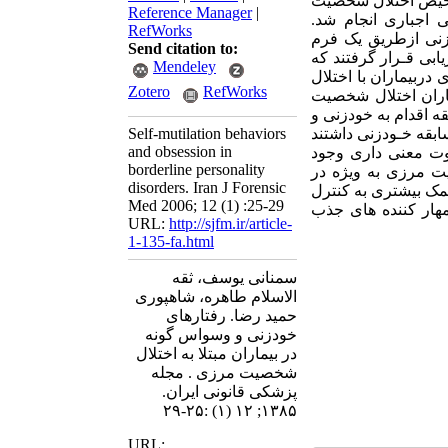
 انجام شد و بعد از تأیید تشخیص اختلال شخصیت
Reference Manager
|
DSM-IV (SCI)برای اختلال وسواسی اجباری انجام شد.
RefWorks
نی ازطریق یک فرم
Send citation to:
 مـورد ارزیابی قـرار گرفتند که
Mendeley
وسواسی اجباری دربیماران با اختلال
Zotero
RefWorks
ه است (29/45% در مقابل 2 تا 3 %). بین بیماران اختلال شخصیت
 اقدام به خودزنی و
بقه خـودزنی داشتند
Self-mutilation behaviors
and obsession in
اوت معنی داری وجود
borderline personality
یت مرزی به ویژه در
disorders. Iran J Forensic
کمک بیشتری به کنترل
Med 2006; 12 (1) :25-29
 مهار کننده های جذب
URL:
http://sjfm.ir/article-
1-135-fa.html
سمنانی یوسف، ثقه
الاسلام طاهره، شاهپوری
حمید رضا. رفتارهای
خودزنی و وسواس گونه
در بیماران مبتلا به اختلال
شخصیت مرزی . مجله
پزشکی قانونی ایران.
۱۳۸۵; ۱۲ (۱) :۲۵-۲۹
URL: