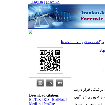
[ English ]
]
Archive
[
برگشت به فهرست نسخه ها
a
رافیکی قرار دارند.
Download citation:
 و تعیین پیش آگهی
BibTeX
|
RIS
|
EndNote
|
Medlars
|
ProCite
|
 این متغیرها توسط