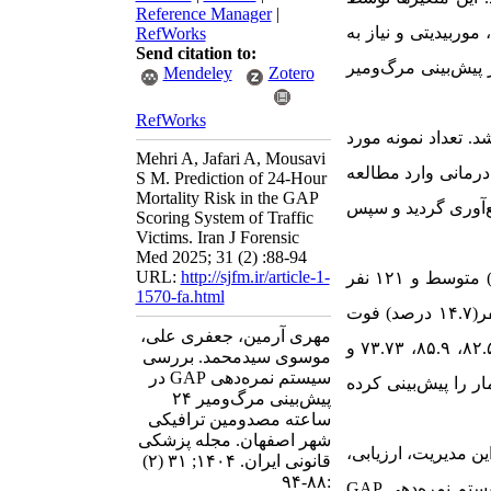
Reference Manager
|
موربیدیتی و نیاز به
RefWorks
Send citation to:
 پیش‌بینی مرگ‌ومیر
Mendeley
Zotero
RefWorks
فی تحلیلی و مقطعی بود که در سال ۱۴۰۳ انجام شد. تعداد نمونه مورد
Mehri A, Jafari A, Mousavi
صورت سرشماری در طی ۱۲ ماه از دو مرکز درمانی وارد مطالعه
S M. Prediction of 24-Hour
Mortality Risk in the GAP
ع‌آوری گردید و سپس
Scoring System of Traffic
Victims. Iran J Forensic
Med 2025; 31 (2) :88-94
URL:
http://sjfm.ir/article-1-
تعداد ۸۱۰ نفر (۶۳.۹۸ درصد) کم، ۳۳۵ نفر (۲۶.۴۶ درصد) متوسط و ۱۲۱ نفر
1570-fa.html
(۹.۵۶ درصد) زیاد بود. از افراد مطالعه ۱۸۷ نفر (۱۴.۷ درصد) مرگ را تجربه کردند. ۱۸۷ نفر(۱۴.۷ درصد) فوت
مهری آرمین، جعفری علی،
به ترتیب برابر بود با ۸۲.۵۴، ۸۵.۹، ۷۳.۷۳ و
موسوی سیدمحمد. بررسی
سیستم نمره‌دهی GAP در
ار را پیش‌بینی کرده
پیش‌بینی مرگ‌ومیر ۲۴
ساعته مصدومین ترافیکی
شهر اصفهان. مجله پزشکی
ن مدیریت، ارزیابی،
قانونی ایران. ۱۴۰۴; ۳۱ (۲)
:۸۸-۹۴
ستم نمره‌دهی
GAP