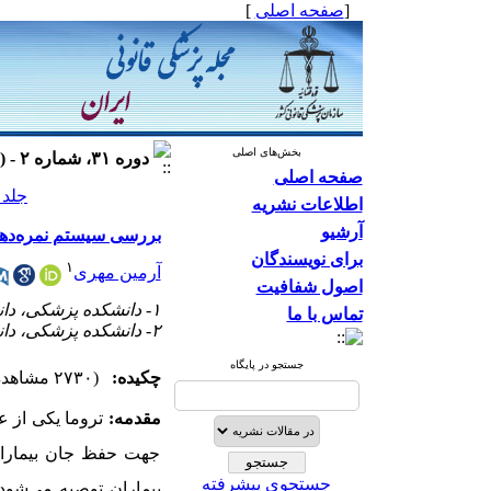
[
صفحه اصلی
]
بخش‌های اصلی
دوره ۳۱، شماره ۲ - ( ۱۴۰۴ )
صفحه اصلی
جلد ۳۱ شماره ۲ صفحات ۹۴-۸
اطلاعات نشریه
آرشیو
بررسی سیستم نمره‌دهی GAP در پیش‌بینی مرگ‌ومیر 24 ساعته مصدومین ترافیکی ش
برای نویسندگان
۱
آرمین مهری
اصول شفافیت
۱- دانشکده پزشکی، دانشگاه علوم پزشکی اصفهان، اصفهان، ایران
تماس با ما
۲- دانشکده پزشکی، دانشگاه علوم پزشکی شهید بهشتی، تهران، ایران ،
جستجو در پایگاه
چکیده:
(۲۷۳۰ مشاهده)
مقدمه:
تروما یکی از 
جهت حفظ جان بیماران
جستجوی پیشرفته
بیماران توصیه می‌شود