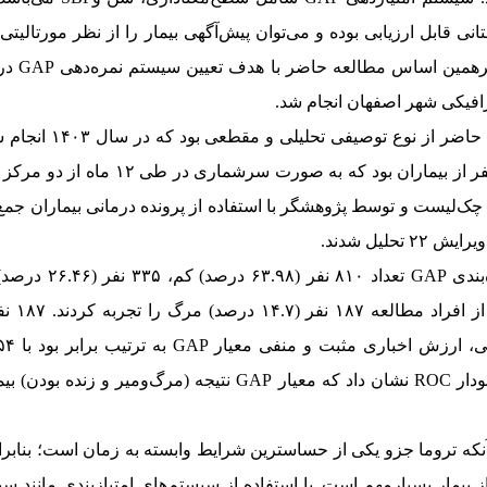
نی قابل ارزیابی بوده و می‌توان پیش‌آگهی بیمار را از نظر مورتالیتی، 
رهمین اساس مطالعه حاضر با هدف تعیین سیستم نمره‌دهی
GAP
در
مطالعه حاضر از نوع توصی
بررسی برابر با ۱۲۶۶ نفر از بیماران بود که به 
چک‌لیست و توسط پژوهشگر با استفاده از پرونده درمانی بیماران جم
ویرایش
۲۲
تحلیل شدند.
بندی
GAP
، ارزش اخباری مثبت و منفی معیار
GAP
ودار
ROC
نشان داد که معیار
GAP
نتیجه (مرگ‌ومیر و زنده بودن) بیم
آنکه تروما جزو یکی از حساسترین شرایط وابسته به زمان است؛ بنابرای
 بیمار بسیارمهم است. با استفاده از سیستم
های امتیازبندی مانند
سی