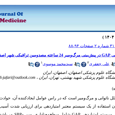
۸
هر اصفهان
۱
۲
،
علی جعفری
،
سیدمحمد موسوی
li-jafari@outlook.com
علل
ناتوانی و
مرگ‌ومیر است که در راس عوامل ایجادکننده آن، حوادث ت
 استفاده از یک سیستم معتبر امتیازدهی برای ارزیابی شدت آسیب
. سیستم امتیازدهی
GAP
شامل سطح‌معناداری، سن و
SBP
می‌باشد.