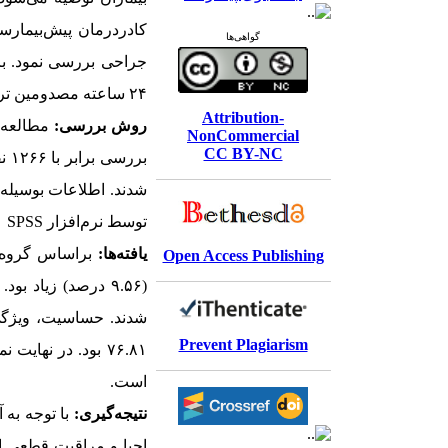
کادردرمان پیش‌بیمارستا
گواهی‌ها
جراحی بررسی نمود. ب
۲۴ ساعته مصدومین ترافیکی شهر اصفهان انجام شد.
Attribution-
روش بررسی:
NonCommercial
CC BY-NC
شدند. اطلاعات بوسیله 
توسط نرم‌افزار
SPSS
یافته‌ها:
براساس گروه‌
Open Access Publishing
شدند. حساسیت، ویژگی
Prevent Plagiarism
۷۶.۸۱ بود. در نهایت
نم
است.
نتیجه‌گیری:
با توجه به 
احیا و مراقبت قطعی از