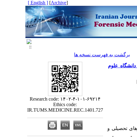
[ English ]
]
Archive
[
برگشت به فهرست نسخه ها
انشگاه علوم
Research code: ۱۴۰۲-۴-۱۰۱-۶۹۲۱۴
Ethics code:
IR.TUMS.MEDICINE.REC.1401.727
های تحصیلی و