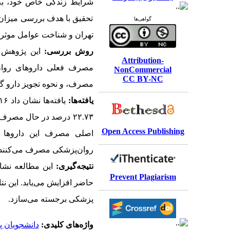
شرایط زندگی خاص خود، به‌و
تحقیق با هدف بررسی میزان
گواهی‌ها
تهران و شناخت عوامل موثر 
روش‌ بررسی:
این پژوهش م
Attribution-
مصرف فعلی داروهای روان‌
NonCommercial
CC BY-NC
مصرف، و نحوه تجویز دارو گر
یافته‌ها:
یافته‌ها نشان داد
۹.۱۶
۲۲.۷۳ درصد
در حال مصرف این د
Open Access Publishing
اصلی مصرف
این داروها
گ
روان‌پزشکی مصرف می‌کنند.
نتیجه‌گیری:
این مطالعه نشا
Prevent Plagiarism
حاضر افزایش می‌یابد. این نت
پزشکی برجسته می‌سازد.
واژه‌های کلیدی:
دانشجویان 