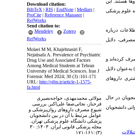
ها هستند. این
Download citation:
BibTeX
|
RIS
|
EndNote
|
Medlars
|
ه علوم پزشکی
ProCite
|
Reference Manager
|
RefWorks
Send citation to:
لاعات درباره
Mendeley
Zotero
RefWorks
صرفی، دلایل
Molaei M M, Khajehnasiri F,
Nejatisafa A. Prevalence of Psychiatric
ف کرده‌اند و
Drug Use and Associated Factors
Among Medical Students at Tehran
به‌عنوان دلایل
University of Medical Sciences. Iran J
Forensic Med 2024; 30 (3) :161-171
تری داروهای
URL:
http://sjfm.ir/article-1-1575-
fa.html
جویان در حال
مولائی محمدمهدی، خواجه‌نصیری
فرحناز، نجاتی‌صفا علی‌اکبر. بررسی
وانی دانشجویان
شیوع مصرف داروهای روان‌پزشکی و
عوامل مرتبط با آن در بین دانشجویان
پزشکی دانشگاه علوم پزشکی تهران.
مجله پزشکی قانونی ایران. ۱۴۰۳; ۳۰
تلالات
(۳) :۱۶۱-۱۷۱