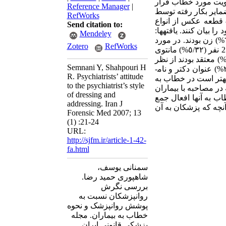
لویت مورد خطاب قرار
Reference Manager
|
ضمایر بکار رفته توسط
RefWorks
روانپزشک و بیمار حین مصاحبه از نظر جمع و مفرد بودن افعال و ضمایر. با نشان دادن 8 قطعه عکس از انواع
Send citation to:
بیان کنند. یافته­ها:
Mendeley
مجموعاً ٧٧ روانپزشک در این مطالعه شرکت کردند که 45 نفر (٤/٥٨%) مرد و ٣٢ نفر (٦/٤١%) زن بودند. در مورد
Zotero
RefWorks
فرم لباس روانپزشک مرد، 56 نفر (٧/٧٢%) کت و شلوار و در مورد پوشش روانپزشک زن، 25 نفر (٥/٣٢%) مانتوی
نگی و روسری رنگی، 22 نفر (٦/٢٨%) مانتو و مقنعه مشکی را انتخاب کردند. ٦٣ نفر (٨/٨١%) معتقد بودند از نظر
Semnani Y, Shahpouri H
بیماران جنسیت روانپزشک در تعیین پزشک معالج اهمیتی ندارد. 71 نفر از روانپزشکان (٢/٩٢%) عنوان دکتر و نام­
R. Psychiatrists’ attitude
پزشکان معتقد بودند که بهتر است در خطاب به
to the psychiatrist’s style
اده شود و 63 نفر (٨/٨١%) عنوان کردند که در مصاحبه با بیماران
of dressing and
ه بیمارانشان در خطاب به آنها افعال جمع
addressing. Iran J
آنچه که پزشکان به آن
Forensic Med 2007; 13
(1) :21-24
URL:
http://sjfm.ir/article-1-42-
fa.html
سمنانی یوسف،
شاهپوری حمید رضا.
بررسی نگرش
روانپزشکان نسبت به
پوشش روانپزشک و نحوه
خطاب به بیماران. مجله
پزشکی قانونی ایران.