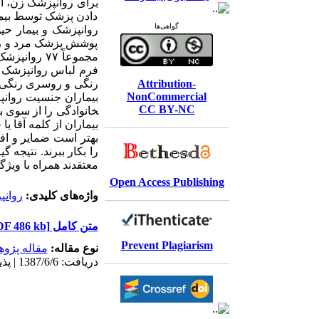
برای روانپزشک زن، او
دادن پزشک توسط بیمار
گواهی‌ها
پوشش پزشک مرد و زن د
Attribution-
NonCommercial
CC BY-NC
را بکار ببرند. نتیجه
معتقدند همراه با ویژگ
Open Access Publishing
واژه‌های کلیدی:
روان
متن کامل
[PDF 486 kb]
Prevent Plagiarism
نوع مقاله:
مقاله پژو
دریافت: 1387/6/6 | پذیرش: 1397/1/9 | انتشار الکترونیک: 1397/1/9