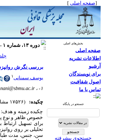
[
صفحه اصلی
]
بخش‌های اصلی
دوره ۱۳، شماره ۱ - ( ۱۳۸۶ )
صفحه اصلی
جلد ۱۳ شماره ۱ صفحات
اطلاعات نشریه
آرشیو
بررسی نگرش روانپزش
برای نویسندگان
۱
یوسف سمنانی
اصول شفافیت
mnani@sbmu.ac.ir
۱- ،
تماس با ما
چکیده:
(۱۷۵۲۶ مشاهده)
جستجو در پایگاه
چکیده زمینه و هدف: 
خصوص ظاهر و نوع پوش
برای تسهیل ارتباط 
تحلیلی بر روی روانپ
سن، جنس، مدت طبابت 
جستجوی پیشرفته