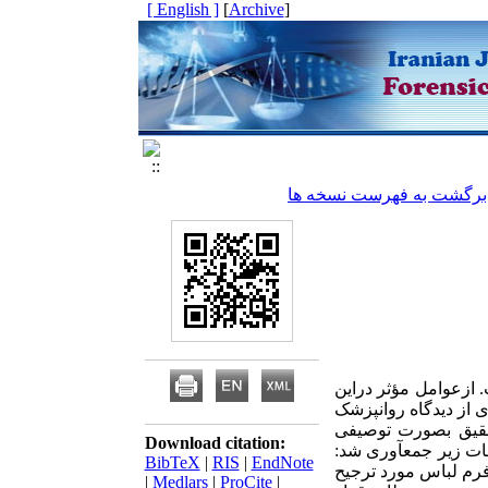
[ English ]
]
Archive
[
برگشت به فهرست نسخه ها
 ازعوامل مؤثر دراین
از دیدگاه روانپزشک
حقیق بصورت توصیفی
Download citation:
ات زیر جمع­آوری شد:
BibTeX
|
RIS
|
EndNote
رم لباس مورد ترجیح
|
Medlars
|
ProCite
|