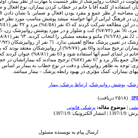
لویت در انتخاب روانپزشک از نظر جنسیت یا مهارت از نظر بیمار، او
، استفاده از کلمه آقا یا خانم در خطاب کردن بیماران، نوع افعال و 
ر فرهنگ ایرانی از آنها خواسته می­شد پوشش مناسب مورد نظر خود را 
ر
خانوادگی را از سوی بیماران ترجیح می­دادند و60 نفر (٩/٧٧%) از روان
بیماران از کلمه آقا یا خانم در ابتدای اسم آنها استف
بهتر است ضمایر و افعال جمع بکار برد و 67 نفر (٨٧%) ترجیح می­دادند ک
 گیری: توجه به ظاهر روانپزشک و دقت در نوع خطاب به بیمار بر اساس 
ی­های بیماران، کمک مؤثری در بهبود رابطه پزشک – بیمار می­باشد.
پزشک
،
پوشش روانپزشک
،
ارتباط پزشک- بیمار
(۲۵۱۸ دریافت)
هشی
|
موضوع مقاله:
پزشکی قانونی
ارسال پیام به نویسنده مسئول