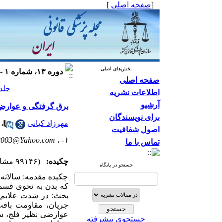
[
صفحه اصلی
]
بخش‌های اصلی
دوره ۱۳، شماره ۱ - ( ۱۳۸۶ )
صفحه اصلی
جلد ۱۳ شماره ۱ صفحات
اطلاعات نشریه
آرشیو
برق گرفتگی و عوارض 
برای نویسندگان
مهرزاد کیانی
،
اصول شفافیت
2003@Yahoo.com
۱- ،
تماس با ما
چکیده:
(۹۹۱۴۶ مشاهده)
جستجو در پایگاه
چکیده مقدمه: سالانه
که بدن به نحوی قسمت
بحث: در شدت علایم 
جریان، مقاومت بافت
عوارضی نظیر فلج، س
جستجوی پیشرفته