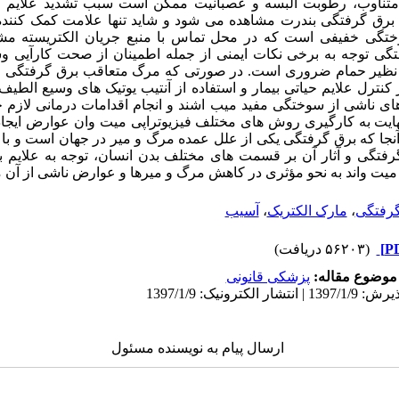
تناوب، رطوبت البسه و عصبانیت ممکن است سبب تشدید علایم گرد
برق گرفتگی بندرت مشاهده می شود و شاید تنها علامت کمک کننده
ختگی خفیفی است که در محل تماس با منبع جریان الکتریسته م
گی توجه به برخی نکات ایمنی از جمله اطمینان از صحت کارآیی وس
نظیر حمام ضروری است. در صورتی که مرگ متعاقب برق گرفتگی رخ 
کنترل علایم حیاتی بیمار و استفاده از آنتیب یوتیک های وسیع الطیف،
های ناشی از سوختگی مفید میب اشند و انجام اقدامات درمانی لاز
هایت به کارگیری روش های مختلف فیزیوتراپی میت وان عوارض ایجاد 
زآنجا که برق گرفتگی یکی از علل عمده مرگ و میر در جهان است و با
فتگی و آثار آن بر قسمت های مختلف بدن انسان، توجه به علایم ب
میت واند به نحو مؤثری در کاهش مرگ و میرها و عوارض ناشی از آن م
گرفتگی
،
مارک الکتریک
،
آسیب
(۵۶۲۰۳ دریافت)
موضوع مقاله:
پزشکی قانونی
ارسال پیام به نویسنده مسئول