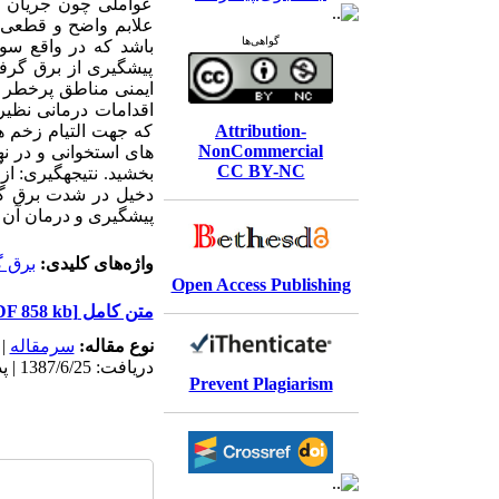
عواملی چون جریان م
علابم واضح و قطعی 
گواهی‌ها
باشد که در واقع سو
پیشگیری از برق گرفت
ایمنی مناطق پرخطر 
اقدامات درمانی نظیر 
Attribution-
که جهت التیام زخم 
NonCommercial
های استخوانی و در ن
CC BY-NC
بخشید. نتیجهگیری: ا
دخیل در شدت برق گر
پیشگیری و درمان آن 
واژه‌های کلیدی:
برق 
Open Access Publishing
متن کامل
[PDF 858 kb]
نوع مقاله:
سرمقاله
|
دریافت: 1387/6/25 | پذیرش: 1397/1/9 | انتشار الکترونیک: 1397/1/9
Prevent Plagiarism