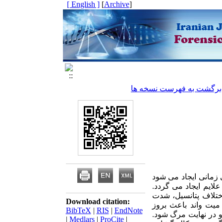
[ English ]
]
Archive
[
برگشت به فهرست نسخه ها
 زمانی ایجاد می شود
لایم ایجاد می گردد.
ختلاف پتانسیل، شدت
Download citation:
یت واند باعث بروز
BibTeX
|
RIS
|
EndNote
 در نهایت مرگ شود.
|
Medlars
|
ProCite
|