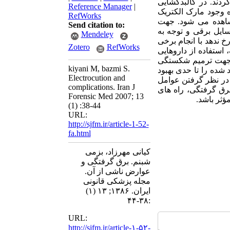
ند. در کالبدگشایی
Reference Manager
|
 وجود مارک الکتریک
RefWorks
شاهده می شود. جهت
Send citation to:
ایل برقی و توجه به
Mendeley
ندهد با انجام برخی
Zotero
RefWorks
 استفاده از داروهایی
م جهت ترمیم شکستگی
kiyani M, bazmi S.
شده را تا حدی بهبود
Electrocution and
 در نظر گرفتن عوامل
complications. Iran J
رق گرفتگی، راه های
Forensic Med 2007; 13
ؤثر باشد.
(1) :38-44
URL:
http://sjfm.ir/article-1-52-
fa.html
کیانی مهرزاد، بزمی
شبنم. برق گرفتگی و
عوارض ناشی از آن.
مجله پزشکی قانونی
ایران. ۱۳۸۶; ۱۳ (۱)
:۳۸-۴۴
URL:
http://sjfm.ir/article-۱-۵۲-