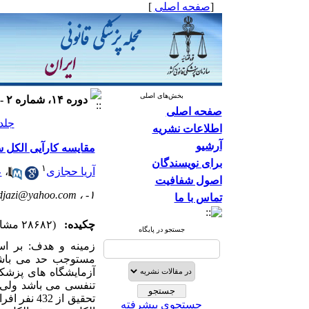
[
صفحه اصلی
]
بخش‌های اصلی
دوره ۱۴، شماره ۲ - ( ۱۳۸۷ )
صفحه اصلی
جلد ۱۴ شماره ۲ صفحات
اطلاعات نشریه
آرشیو
مقایسه کارآیی الکل 
برای نویسندگان
۱
آریا حجازی
،
ع
اصول شفافیت
djazi@yahoo.com
۱- ،
تماس با ما
چکیده:
(۲۸۶۸۲ مشاهده)
جستجو در پایگاه
مستوجب حد می باشد.
آزمایشگاه های پزشک
تنفسی می باشد ولی 
تحقیق از 
جستجوی پیشرفته