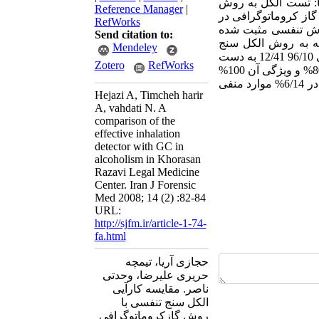
ا: تست الکل به روش
Reference Manager
|
 به روش گاز کروماتوگرافی در
RefWorks
ن به روش تنفسی مثبت شده
Send citation to:
عه به روش الکل سنج
Mendeley
تنفسی برابر 17/10 91/40 بود. میانگین غلظت الکل در همان افراد به روش گاز کروماتوگرافی 96/10 12/41 به دست
Zotero
RefWorks
آمد. نتیجه گیری: حساسیت روش الکل سنج تنفسی در مقایسه با روش گاز کروماتوگرافی 80% و ویژگی آن 100%
است. بنابراین در الکل سنج تنفسی هیچ مورد مثبت کاذب دیده نمی شود. لیکن در این روش در 6/14% موارد منفی
Hejazi A, Timcheh harir
A, vahdati N. A
comparison of the
effective inhalation
detector with GC in
alcoholism in Khorasan
Razavi Legal Medicine
Center. Iran J Forensic
Med 2008; 14 (2) :82-84
URL:
http://sjfm.ir/article-1-74-
fa.html
حجازی آریا، تیمچه
حریری علیرضا، وحدتی
ناصر. مقایسه کارآیی
الکل سنج تنفسی با
روش گازکروماتوگرافی