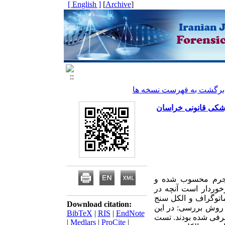
[ English ]
]
Archive
[
برگشت به فهرست نسخه ها
زشکی قانونی خراسان
ات الکلی جرم محسوب شده و
خوردار است آنچه در
اتوگراف و الکل سنج
Download citation:
 روش بررسی: در این
BibTeX
|
RIS
|
EndNote
 معرفی شده بودند. تست
|
Medlars
|
ProCite
|