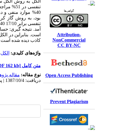
الکل به روش الکل سن
گواهی‌ها
بود، به روش گاز کر
Attribution-
NonCommercial
کاذب دیده شده است که 
CC BY-NC
واژه‌های کلیدی:
الکل
،
متن کامل
[PDF 162 kb]
نوع مقاله:
مقاله پژو
Open Access Publishing
دریافت: 1387/10/4 | پذیرش: 1397/1/9 | انتشار الکترونیک: 1397/1/9
Prevent Plagiarism