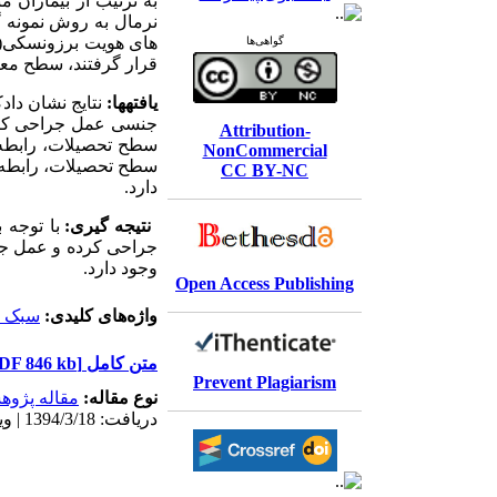
به ترتیب از بیماران 
نرمال به روش نمونه 
های هویت برزونسکی(
گواهی‌ها
قرار گرفتند، سطح معنی د
یافته­ها:
نتایج نشان داد
جنسی عمل جراحی کرد
Attribution-
سطح تحصیلات، رابطه 
NonCommercial
سطح تحصیلات، رابطه م
CC BY-NC
دارد.
نتیجه گیری:
با توجه 
جراحی کرده و عمل جراح
وجود دارد.
Open Access Publishing
واژه‌های کلیدی:
سبک­ 
متن کامل
[PDF 846 kb]
Prevent Plagiarism
نوع مقاله:
مقاله پژو
دریافت: 1394/3/18 | ویرایش نهایی: 1395/8/25 | پذیرش: 1394/9/1 | انتشار الکترونیک: 1395/6/31