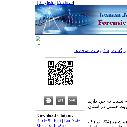
[ English ]
]
Archive
[
برگشت به فهرست نسخه ها
نسبت به خود دارند
 هویت جنسی در استان
Download citation:
BibTeX
|
RIS
|
EndNote
|
این پژوهش یک مطالعه مورد- شاهدی است که بر روی دو گروه مورد (60 نفر) و شاهد (204 نفر) که
Medlars
|
ProCite
|