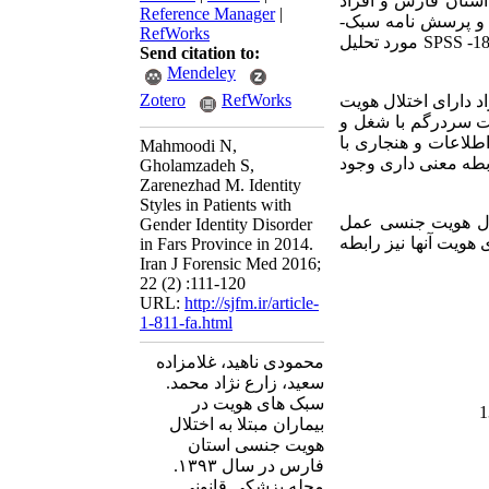
 استان فارس و افراد
Reference Manager
|
و پرسش نامه سبک­
RefWorks
-1
SPSS
مورد تحلیل
Send citation to:
Mendeley
Zotero
RefWorks
د دارای اختلال هویت
ت سردرگم با شغل و
لاعات و هنجاری با
Mahmoodi N,
بطه معنی داری وجود
Gholamzadeh S,
Zarenezhad M. Identity
Styles in Patients with
تلال هویت جنسی عمل
Gender Identity Disorder
ویت آن­ها نیز رابطه
in Fars Province in 2014.
Iran J Forensic Med 2016;
22 (2) :111-120
URL:
http://sjfm.ir/article-
1-811-fa.html
محمودی ناهید، غلامزاده
سعید، زارع نژاد محمد.
سبک های هویت در
بیماران مبتلا به اختلال
هویت جنسی استان
فارس در سال ۱۳۹۳.
مجله پزشکی قانونی