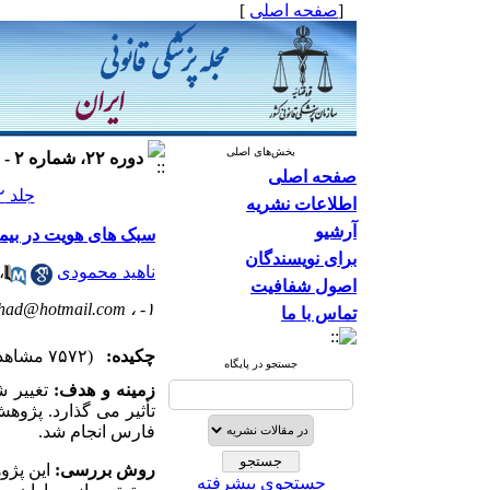
[
صفحه اصلی
]
بخش‌های اصلی
دوره ۲۲، شماره ۲ - ( ۱۳۹۵ )
صفحه اصلی
جلد ۲۲ شماره ۲ صفحات ۱۲۰-۱۱۱
اطلاعات نشریه
آرشیو
سبک های هویت در بیمار
برای نویسندگان
ناهید محمودی
،
اصول شفافیت
zhad@hotmail.com
۱- ،
تماس با ما
چکیده:
(۷۵۷۲ مشاهده)
جستجو در پایگاه
زمینه و هدف:
تغییر ش
تأثیر می­ گذارد. پژو
فارس انجام شد.
روش بررسی:
جستجوی پیشرفته