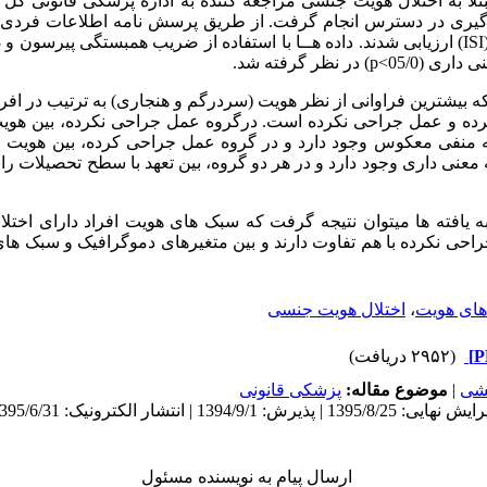
مبتلا به اختلال هویت جنسی مراجعه کننده به اداره پزشکی قانونی کل
گیری در دسترس انجام گرفت. از طریق پرسش ­نامه اطلاعات فردی 
ISI
) ارزیابی شدند. داده­ هــا با استفاده از ضریب همبستگی پیرسون و
8
اری (05/0>
p
) در نظر گرفته شد.
که بیشترین فراوانی از نظر هویت (سردرگم و هنجاری) به ترتیب در افرا
ه و عمل جراحی نکرده است. درگروه عمل جراحی نکرده، بین هوی
منفی معکوس وجود دارد و در گروه عمل جراحی کرده، بین هویت اط
عنی داری وجود دارد و در هر دو گروه، بین تعهد با سطح تحصیلات را
به یافته­ ها می­توان نتیجه گرفت که سبک­ های هویت افراد دارای اخ
ی نکرده با هم تفاوت دارند و بین متغیرهای دموگرافیک و سبک­ های ه
های هویت
،
اختلال هویت جنسی
(۲۹۵۲ دریافت)
هشی
|
موضوع مقاله:
پزشکی قانونی
ارسال پیام به نویسنده مسئول