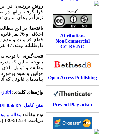
روش بررسی
: در ای
قرارگرفته و آن­ها د
گواهی‌ها
نرم افزارهای آماری تجز
یافته‌ها
Attribution-
NonCommercial
داوطلبانه بودند. 47 نفر از دانشجویان اتانازی اجباری را نیز قانونی می‌پنداشتند.
CC BY-NC
نتیجه‌گیری
: با توجه ب
باتوجه به این که پذی
وظیفه و تمایل بالای
قوانین و نحوه برخورد
Open Access Publishing
پیامدهای قانونی که آنان 
واژه‌های کلیدی:
اتاناز
Prevent Plagiarism
متن کامل
[PDF 856 kb]
نوع مقاله:
مقاله پژو
دریافت: 1393/12/23 | ویرایش نهایی: 1396/1/27 | پذیرش: 1395/1/28 | انتشار الکترونیک: 1395/9/30