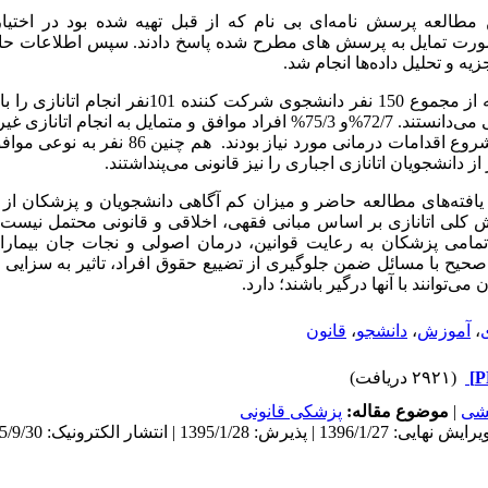
ن مطالعه پرسش­ نامه‌ای بی نام که از قبل تهیه شده بود در اختی
ر صورت تمایل به پرسش ­های مطرح شده پاسخ دادند. سپس اطلاعات 
یه و تحلیل داده‌ها انجام شد.
: در این مطالعه از مجموع 150 نفر دانشجوی شرکت کن
اخلاقی و 76 نفر قانونی می‌دانستند. 72/7%و 75/3% افراد موافق و متمایل به ان
قطع اقدامات و عدم شروع اقدامات درمانی مورد نیاز 
ه یافته‌های مطالعه حاضر و میزان کم آگاهی دانشجویان و پزشکان از 
رش کلی اتانازی بر اساس مبانی فقهی، اخلاقی و قانونی محتمل نیست 
 تمامی پزشکان به رعایت قوانین، درمان اصولی و نجات جان بیمارا
 صحیح با مسائل ضمن جلوگیری از تضییع حقوق افراد، تاثیر به سزایی 
می‌توانند با آن­ها درگیر باشند؛ دارد.
ی
،
آموزش
،
دانشجو
،
قانون
(۲۹۲۱ دریافت)
هشی
|
موضوع مقاله:
پزشکی قانونی