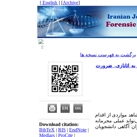
[ English ]
]
Archive
[
برگشت به فهرست نسخه ها
ه اتانازی- ضرورت
اهد مواردی از اقدام
‌تواند عملی مجرمانه
Download citation:
ن آگاهی دانشجویان
BibTeX
|
RIS
|
EndNote
|
Medlars
|
ProCite
|