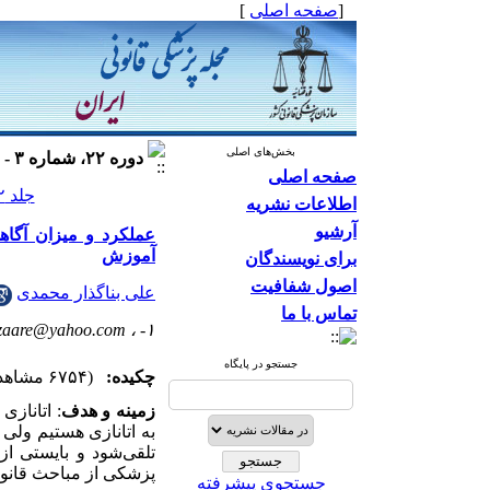
[
صفحه اصلی
]
بخش‌های اصلی
دوره ۲۲، شماره ۳ - ( ۱۳۹۵ )
صفحه اصلی
جلد ۲۲ شماره ۳ صفحات ۲۳۶-۲۲۹
اطلاعات نشریه
آرشیو
عملکرد و میزان آگا
آموزش
برای نویسندگان
اصول شفافیت
علی بناگذار محمدی
تماس با ما
zaare@yahoo.com
۱- ،
جستجو در پایگاه
چکیده:
(۶۷۵۴ مشاهده)
زمینه و هدف
: اتاناز
به اتانازی هستیم ولی 
تلقی‌شود و بایستی ا
پزشکی از مباحث قانونی
جستجوی پیشرفته