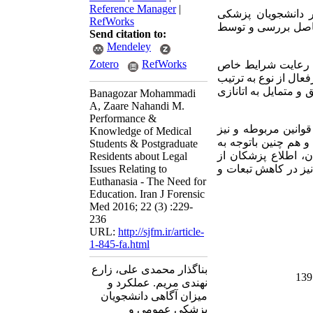
Reference Manager
|
ار دانشجویان پزشکی
RefWorks
حاصل بررسی و توسط
Send citation to:
Mendeley
Zotero
RefWorks
نده 101نفر انجام اتانازی را با رعایت شرایط خاص
جام اتانازی غیرفعال از نوع به ترتیب
بودند. هم چنین 86 نفر به نوعی موافق و متمایل به اتانازی
Banagozar Mohammadi
A, Zaare Nahandi M.
Performance &
قوانین مربوطه و نیز
Knowledge of Medical
و هم چنین باتوجه به
Students & Postgraduate
ن، اطلاع پزشکان از
Residents about Legal
نیز در کاهش تبعات و
Issues Relating to
Euthanasia - The Need for
Education. Iran J Forensic
Med 2016; 22 (3) :229-
236
URL:
http://sjfm.ir/article-
1-845-fa.html
بناگذار محمدی علی، زارع
نهندی مریم. عملکرد و
میزان آگاهی دانشجویان
پزشکی عمومی و