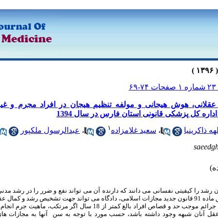
۷-۶۹
اره کل پزشکی قانونی استان فارس در سال 1394
۱
هه ذاکری­نیا
،
سعید غلامزاده
،
عبدالرسول ملک­پور
saeedg
ن رشد را کیفیتی نفسانی می­ دانند که دارنده آن می­ تواند نفع و ضرر را در رشد مد
جزایی تشخیص دهد. مطابق ماده 91 قانون جدید مجازات اسلامی، دادگاه می ­تواند جهت تشخیص رشد و
صاص افراد بالغ کمتر از 18 سال اگر مرتکب، ماهیت جرم انجام شده یا حرمت
 عقل آنان شبهه وجود داشته باشد، حسب مورد با توجه به سن آن­ها به مجازات­ 