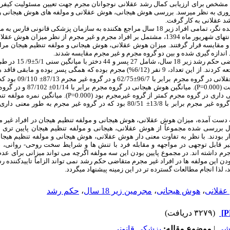
یی مشخص برای ارزیابی کمال رشد عقلانی نوجوانان مجرم جهت تعیین مسئولیت کیفر
روری به نظر می­رسد. بررسی هوش هیجانی، هوش عقلانی و مولفه­ های هوش هیجانی را
د عقلانی به کار گرفت.
در یک مطالعه آینده ­نگر، تمامی افراد زیر 18 سال مراجع ه­کننده به سازمان پزشکی قا
فروردین ماه سال 1394 تا انتهای شهریور ماه 1394، مشتمل بر افراد مجرم و غیر مجرم از نظر 
مقایسه قرار گرفتند. میزان هوش عقلانی، هوش هیجانی و مولفه تنظیم هیجان مراجع
ندازه ­گیری­ شده و بین دو گروه مجرم و غیر مجرم مقایسه شدند.
پزشکی قانونی فارس مراجعه کردند. از این تعداد، 9 نفر (6/12%) مجرم بوده که همگی پسر
قلانی در گروه مجرم
برابر با 96/7±/75
ت (
P=0.000
P=0.000
)
.
میانگین نمره مولفه تن
برابر با 87/9± 50/38 و در گروه غیر مجرم برابر با 13/8± 80/51 بود که در گروه غیر م
 دست آمده، میزان هوش عقلانی، هوش هیجانی و مولفه تنظیم هیجان در افراد غیر مج
 و مجرمین زیر 18 سال بررسی شده مجموعاً از هوش عقلانی، هیجانی و مولفه تنظیم هیجان پایین­ 
بودند. با نظر به تفاوت معنی ­دار هوش عقلانی، هوش هیجانی و مولفه تنظیم هیجان 
ر قابل توجهی در مواجهه و مقابله فرد با تنش ­ها و شرایط سخت روحی- روانی، ض
جرم داشته ­اند. در مجموع پایین بودن این سه مولفه اگرچه می­ تواند میزانی برای ع
بالا بودن این مولفه­ ها در افراد غیر مجرم متقاضی حکم رشد نمی ­تواند الزاماً تاییدکننده 
، لذا انجام مطالعات گسترده­ تر در این زمینه پیشنهاد می­گردد.
قلانی
،
هوش هیجانی
،
مجرمین زیر 18 سال
،
حکم رشد
(۳۲۷۹ دریافت)
هشی
|
موضوع مقاله:
پزشکی قانونی