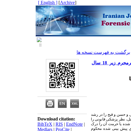
[ English ]
]
Archive
[
برگشت به فهرست نسخه ها
مقایسه میزان هوش عقلانی، هوش هیجانی و مولفه تنظیم هیجان در افراد مجرم و غیرمجرم زیر 18 سال
نی و حسن و قبح را در رشد
Download citation:
 کمال عقل، نظر پزشکی قانونی را
آن را درک
|
EndNote
|
RIS
|
BibTeX
های پیش بینی شده محکوم
Medlars
|
ProCite
|