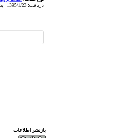
دریافت: 1395/1/23 | پذیرش: 1395/4/29 | انتشار الکترونیک: 1396/4/1
بازنشر اطلاعات