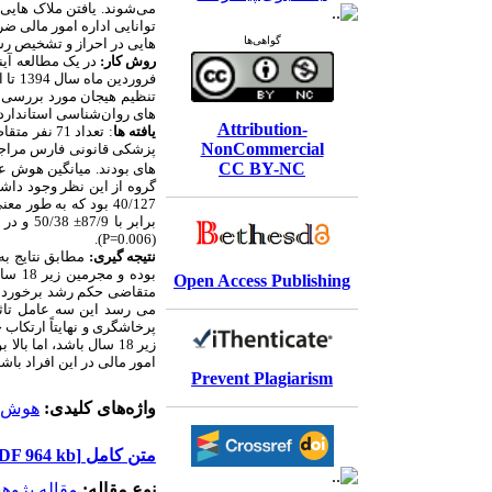
می‌شوند
. یافتن ملاک­ ها
توانایی اداره امور مالی ض
گواهی‌ها
­هایی در احراز و تشخیص رش
روش کار:
تنظیم هیجان مورد بررسی و 
های روان
شناسی استاندارد ا
Attribution-
یافته ­ها
NonCommercial
CC BY-NC
ه­ای بودند. میانگین هوش ع
گروه از این نظر وجود داش
40/127 بود که به طور معنی­ داری در گروه مجرم کمتر از گروه غیرمجرم بود (
).
P=0.006
(
نتیجه­ گیری:
مطابق نتایج به
بوده
Open Access Publishing
متقاضی حکم رشد برخوردار 
می ­رسد این سه عامل تاثی
پرخاشگری و نهایتاً ارتکاب 
زیر 18 سال باشد، اما 
امور مالی در این افراد باشد
Prevent Plagiarism
واژه‌های کلیدی:
هوش ع
متن کامل
[PDF 964 kb]
نوع مقاله:
مقاله پژو