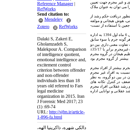
ی و غیر مجرم جهت تعیین
Reference Manager
|
 می­ توان به عنوان ملاک
RefWorks
Send citation to:
نونی فارس به منظور دریافت حکم رشد از
Mendeley
میزان هوش عقلانی، هوش هیجانی و مولفه
ین با استفاده از تست­
Zotero
RefWorks
: تعداد 71 نفر متقاضی حکم رشد زیر 18 سال، شامل 27 پسر و 44 دختر با میانگین سنی 5/1±9/ 15 در طی 6 ماه اول 1394 به اداره
Dalaki S, Zakeri E,
 بوده و مابقی فاقد هر گونه جرم یا سوء سابق
Gholamzadeh S,
62 و در گروه غیر مجرم 87/13± 09/110 بود که تفاوت معنی­ داری بین دو
Malekpour A. Comparison
). میانگین هوش هیجانی در گروه مجرم برابر با 01/14± 87/102 و در گروه غیرمجرم برابر با 35/17±
ظیم هیجان در گروه مجرم
of intelligence quotient,
جرم به طور معنی ­داری بیشتر از گروه مجرم بود
emotional intelligence and,
excitement control
رم بیشتر از افراد مجرم
criterion between offender
تری نسبت به افراد غیر مجرم
and non-offender
در بین دو گروه، به نظر
individuals less than 18
عف در کنترل تکانه ­های
years old referred to Fars
دم رشد عقلانی افراد مجرم
legal medicine
رشد عقلانی و توانایی اداره
organization in 2015. Iran
J Forensic Med 2017; 23
(1) :69-74
URL:
http://sjfm.ir/article-
1-896-fa.html
دالکی شهره، ذاکری­نیا الهه،