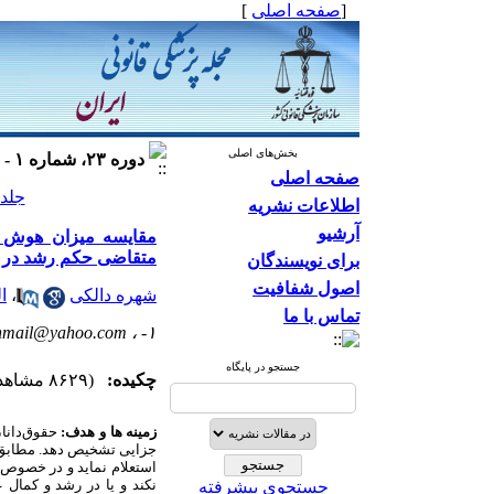
[
صفحه اصلی
]
بخش‌های اصلی
دوره ۲۳، شماره ۱ - ( ۱۳۹۶ )
صفحه اصلی
جلد ۲۳ شماره ۱ صفحات ۴
اطلاعات نشریه
آرشیو
متقاضی حکم رشد در اد
برای نویسندگان
اصول شفافیت
شهره دالکی
،
ال
تماس با ما
hmail@yahoo.com
۱- ،
جستجو در پایگاه
چکیده:
(۸۶۲۹ مشاهده)
زمینه­ ها و هدف:
حقوق
دانا
استعلام نماید و در خصوص جرائم موجب حد و ق
نکند و یا در رشد و کمال
جستجوی پیشرفته