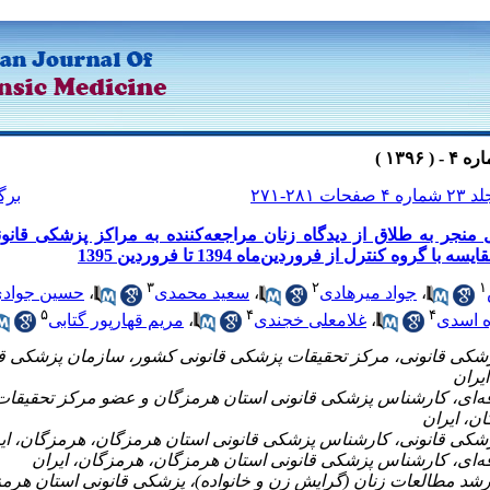
 شماره ۴ صفحات ۲۸۱-۲۷۱
برگ
نجر به طلاق از دیدگاه زنان مراجعه‌کننده به مراکز پزشکی قانو
ا گروه کنترل از فروردین‌ماه 1394 تا فروردین 1395
۳
۲
۱
حسین جوادی
،
سعید محمدی
،
جواد میرهادی
،
۵
۴
۴
مریم قهارپور گتابی
،
غلامعلی خجندی
،
 اسدی
 قانونی، مرکز تحقیقات پزشکی قانونی کشور، سازمان پزشکی قانون
یران
‌ای، کارشناس پزشکی قانونی استان هرمزگان و عضو مرکز تحقیقات پ
ن، ایران
د مطالعات زنان (گرایش زن و خانواده)، پزشکی قانونی استان هرمزگ