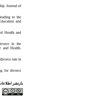
ip. Journal of
eading to the
Education and
 of Health and
vorce in the
 and Health.
divorce rate in
ng for divorce
بازنشر اطلاعا
ا
.