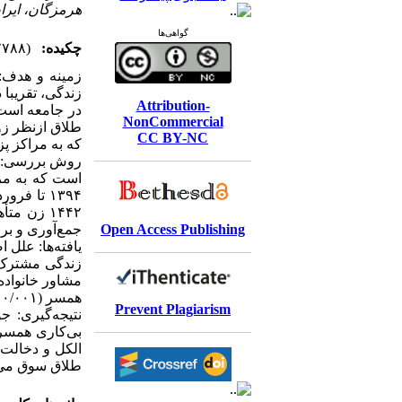
هرمزگان، ایرا
گواهی‌ها
چکیده:
(۷۷۸۸ مشاهده)
زمینه و هدف: 
زندگی، تقریبا 
Attribution-
در جامعه است.
NonCommercial
طلاق ازنظر زو
CC BY-NC
که به مراکز .
است که به مرا
زن متأهل
جمع‌آوری و ب.
Open Access Publishing
همسر (۰/۰۰۱ > P) و روش انتخاب همسر (۰/۰۰۱ > P).
Prevent Plagiarism
نتیجه‌گیری: ج
بی‌کاری همسر،
الکل و دخالت 
طلاق سوق می.