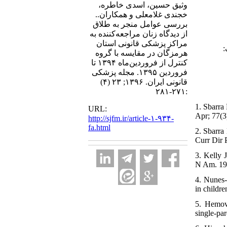
وثیق حسین، اسدی خاطره،
خجندی غلامعلی و همکاران..
بررسی عوامل منجر به طلاق
از دیدگاه زنان مراجعه‌کننده به
مراکز پزشکی قانونی استان
رونیک
هرمزگان در مقایسه با گروه
کنترل از فروردین‌ماه ۱۳۹۴ تا
فروردین ۱۳۹۵. مجله پزشکی
قانونی ایران. ۱۳۹۶; ۲۳ (۴)
:۲۷۱-۲۸۱
1. Sbarra
URL:
Apr; 77(3
http://sjfm.ir/article-۱-۹۳۴-
fa.html
2. Sbarra
Curr Dir 
3. Kelly 
N Am. 199
4. Nunes-
in childre
5. Hemov
single-pa