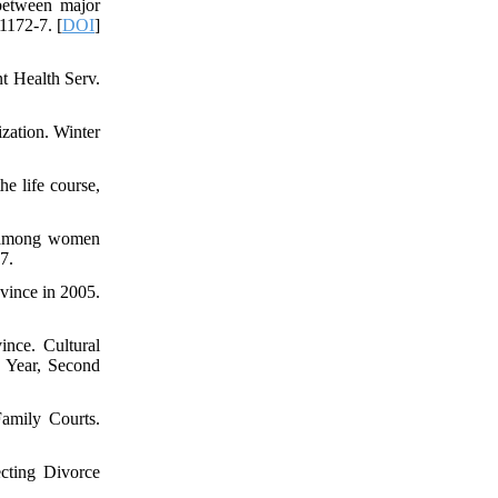
between major
1172-7. [
DOI
]
t Health Serv.
zation. Winter
he life course,
y among women
7.
vince in 2005.
ince. Cultural
h Year, Second
amily Courts.
ecting Divorce