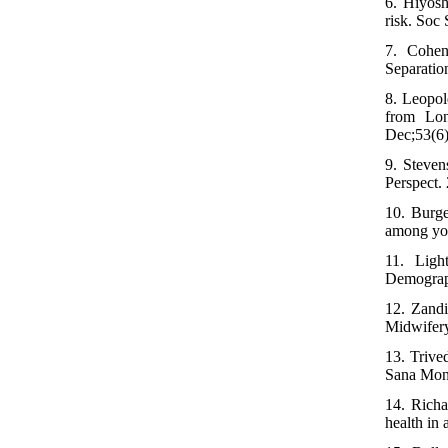
6. Hiyosh
risk. Soc
7. Cohen
Separation
8. Leopo
from Lon
Dec;53(6)
9. Steven
Perspect.
10. Burge
among you
11. Ligh
Demograph
12. Zandi
Midwifery
13. Trive
Sana Mono
14. Richa
health in