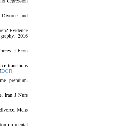
and depression
 Divorce and
ren? Evidence
graphy. 2016
forces. J Econ
ce transitions
[
DOI
]
ome premium.
e. Iran J Nurs
 divorce. Mens
ion on mental