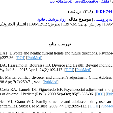
زن
،
هرمزگان
،
پزشکی قانونی
،
طلاق
دی
(۲۴۱۸ دریافت)
روان‌پزشکی قانونی
موضوع مقاله:
|
له پژوهشی
دریافت: 1396/12/12 | ویرایش نهایی: 1397/3/5 | پذیرش: 1396/12/12 | انتشار الکت:
فهرست منابع
 DA1. Divorce and health: current trends and future directions. Psych
):227-36. [
DOI
] [
PubMed
]
 DA, Hasselmo K, Bourassa KJ. Divorce and Health: Beyond Individua
Psychol Sci. 2015 Apr 1; 24(2):109-113. [
DOI
] [
PubMed
]
JB. Marital conflict, divorce, and children’s adjustment. Child Adolesc
8 Apr; 7(2):259-71, v-vi. [
PubMed
]
Costa RA, Lamela DJ, Figueiredo BF. Psychosocial adjustment and p
n of divorce. J Pediatr (Rio J). 2009 Sep-Oct; 85(5):385-96. [
DOI
] [
Pu
ich V1, Crano WD. Family structure and adolescent drug use: an e
rentfamilies. Subst Use Misuse. 2009; 44(14):2099-113. [
DOI
] [
PubMe