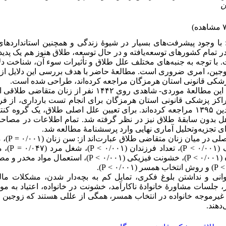
ن
با وجود پیشرفت‌های بسیار در شیوۀ زندگی و همچنین استانداردهای
در تمام کشورهای توسعه‌یافته و در حال ‌توسعه، طلاق هنوز هم یک پدید
 با توجه به جنبه‌های مختلف علل طلاق و تأثیرات سوء آن، شناخت دل
جین، امری ضروری است. مطالعۀ حاضر با هدف بررسی این دلایل ازن
پزشکی قانونی استان هرمزگان مراجعه کرده‌اند، طراحی شده است
روش بررسی: این مطالعۀ موردی- شاهدی روی ۱۴۴۲ نفر از زنان متق
کز پزشکی قانونی استان هرمزگان برای انجام تست بارداری، از فرو
تا فروردین ۱۳۹۵ مراجعه کرده‌اند. برای تعیین علل اصلی طلاق، یک گروه کنتر
 بدون سابقۀ طلاق نیز در نظر گرفته شد. تمام اطلاعات در مصاحبۀ رو
رای تجزیه‌وتحلیل آماری نهایی وارد پرسشنامۀ مطالعه شد
یاف = P)، مدت‌زمان
شغل = P)، مراجعه به
> P)، خشونت فیزیکی (۰/۰۰۱ > P)، استعمال مواد مخدر و مصرف الکل
وانی و نداشتن بلوغ فکری، تمایل کم به بچه‌دار شدن، مشکلات مالی
 جلسات مشاورۀ خانوادۀ ناکارآمد، خشونت در خانواده، اعتیاد به موا
غیرموجه خانواده در انتخاب همسر، همگی از عللی هستند که زوجین ر
‌دهند