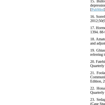
15. Bull
depression
[
PubMed
16. Sorre
2012;50(9
17. Hormo
1394. 88-
18. Amato
and adjus
19. Ghias
referring
20. Fateh
Quarterly
21. Foola
Community
Edition, 
22. Honar
Quarterly
23. Sedag
(Case Stu