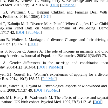
i A, Fall K, Netuveli G, Montgomery S. Remarriage after divorce 
 Sci Med. 2015 Sep; 141:109-14. [
DOI
] [
PubMed
]
 GJ, Weitzman CC. Helping Children and Families Deal With
. Pediatrics. 2016; 138(6). [
DOI
]
ld T, Kalmijn M. Is Divorce More Painful When Couples Have Child
g-Term Panel Data on Multiple Domains of Well-being. Demo
:1717-42. [
DOI
] [
PubMed
]
son B, Wolfers J. Marriage and divorce: Changes and their driving 
 2007;21(2):27-52. [
DOI
]
ss S, Propper C, Aassve A. The role of income in marriage and divor
ng Americans. Journal of Population Economics. 2003;16(3):455-75. 
t A. Gender differences in the marriage and cohabitation inc
y. 2004;41(2):263-84. [
DOI
] [
PubMed
]
yeh Z1, Yousefi H2. Woman’s experiences of applying for a divorc
 Res. 2014; 19(2):168-72. [
PubMed
]
di JK, Sareen H, Dhyani M. Psychological aspects of widowhood and
gr. 2009;7(1):37-49. [
DOI
] [
PubMed
]
rds M1, Hardy R, Wadsworth M. The effects of divorce and separat
 a national UK birth cohort. Psychol Med. 1997;27(5):1121-8. [
DOI
]