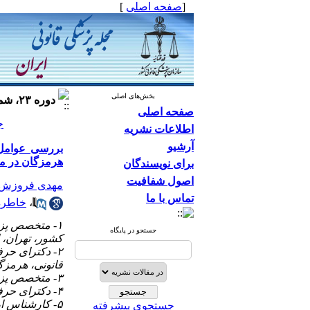
]
صفحه اصلی
[
بخش‌های اصلی
دوره ۲۳، شماره ۴ - ( ۱۳۹۶ )
صفحه اصلی
جلد ۲۳
اطلاعات نشریه
آرشیو
بررسی عوامل م
هرمزگان در مقایسه ب
برای نویسندگان
اصول شفافیت
مهدی فروزش
تماس با ما
خاطره
،
متخصص پزشکی
جستجو در پایگاه
کشور، تهران، ا
دکترای حرفه
قانونی، هرمزگا
۳- متخصص پزشکی قانونی، کارشناس پزشکی قانونی استان هرمزگان، هرمزگان، ایران
۴- دکترای حرفه‌ای، کارشناس پزشکی قانونی استان هرمزگان، هرمزگان، ایران
کارشناس ارش،
جستجوی پیشرفته