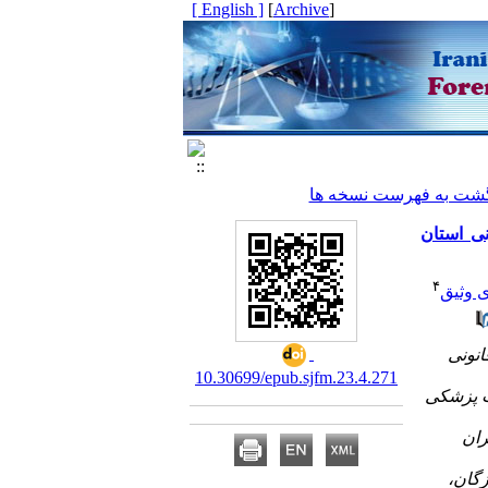
[ English ]
]
Archive
[
شت به فهرست نسخه ها
نی استان
۴
 وثیق
۱- ی
10.30699/epub.sjfm.23.4.271
۲- زشکی
۵- ان