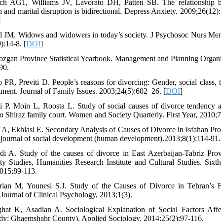
och AG1, Williams JV, Lavorato DH, Patten SB. The relationship 
 and marital disruption is bidirectional. Depress Anxiety. 2009;26(12):
]
ll JM. Widows and widowers in today’s society. J Psychosoc Nurs Men
):14-8. [
DOI
]
zgan Province Statistical Yearbook. Management and Planning Organi
90.
 PR, Previti D. People’s reasons for divorcing: Gender, social class, t
tment. Journal of Family Issues. 2003;24(5):602–26. [
DOI
]
i P, Moin L, Roosta L. Study of social causes of divorce tendenc
 to Shiraz family court. Women and Society Quarterly. First Year, 2010;7
i A, Ekhlasi E. Secondary Analysis of Causes of Divorce in Isfahan Pro
 journal of social development (human development).2013;8(1):114-91.
di A. Study of the causes of divorce in East Azerbaijan-Tabriz Prov
 Studies, Humanities Research Institute and Cultural Studies. Sixt
2015;89-113.
ian M, Younesi S.J. Study of the Causes of Divorce in Tehran’s F
 Journal of Clinical Psychology, 2013;1(3).
hat K, Asadian A. Sociological Explanation of Social Factors Aff
dy: Ghaemshahr County). Applied Sociology. 2014;25(2):97-116.