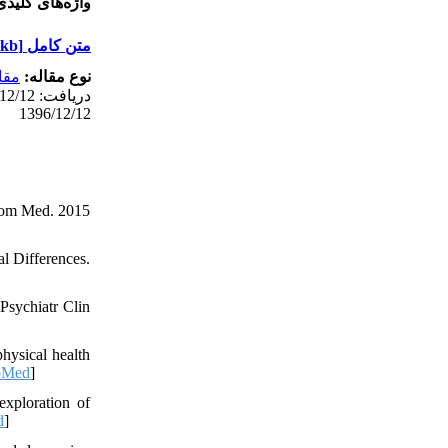
واژه‌های کلی:
[PDF 744 kb]
متن کامل
نوع مقاله:
مقا
1396/12/12
osom Med. 2015
l Differences.
 Psychiatr Clin
hysical health
bMed
]
xploration of
d
]