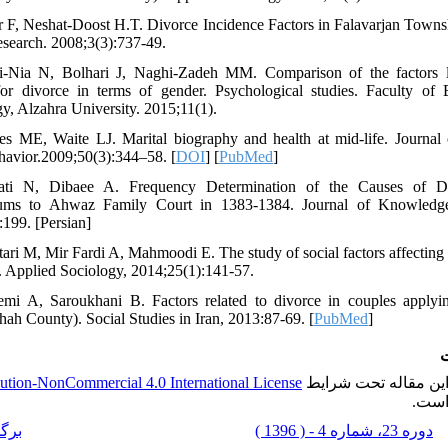
r F, Neshat-Doost H.T. Divorce Incidence Factors in Falavarjan Townsh
search. 2008;3(3):737-49.
i-Nia N, Bolhari J, Naghi-Zadeh MM. Comparison of the factors l
r divorce in terms of gender. Psychological studies. Faculty of 
y, Alzahra University. 2015;11(1).
s ME, Waite LJ. Marital biography and health at mid-life. Journal
havior.2009;50(3):344–58. [
DOI
] [
PubMed
]
ati N, Dibaee A. Frequency Determination of the Causes of Di
ums to Ahwaz Family Court in 1383-1384. Journal of Knowledge
:199. [Persian]
ari M, Mir Fardi A, Mahmoodi E. The study of social factors affecting 
y. Applied Sociology, 2014;25(1):141-57.
mi A, Saroukhani B. Factors related to divorce in couples applyi
ah County). Social Studies in Iran, 2013:87-69. [
PubMed
]
ت
ution-NonCommercial 4.0 International License
ین مقاله تحت شرایط
است
دوره 23، شماره 4 - ( 1396 )
برگ