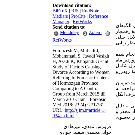
Download citation:
BibTeX
|
RIS
|
EndNote
|
Medlars
|
ProCite
|
Reference
Manager
|
RefWorks
 الگوهای
Send citation to:
ۀ رقت‌بار
Mendeley
Zotero
ایل اصلی
RefWorks
ظر زنانی
Forouzesh M, Mirhadi J,
اضی طلاقی انجام شده
Mohammadi S, Javadi Vasigh
ردین‌ماه
H, Asadi K, Khojandi G et al .
۱۳۹۴ ل شامل
Study of Factors Causing
۱۴۴۲ دررو
Divorce According to Women
Referring to Forensic Centers
ته‌ها: علل اصلی در میان زنان متقاضی طلاق عبارت‌اند از: سن زنان (۰/۰۰۱
of Hormozgan Province
Comparing to A Control
زندگی مشترک (۰/۰۰۱ > P)، تعداد فرزندان (۰/۰۰۱ > P)،  مرد (۰/۰۴۷
Group from March 2015 till
مشاور خانواده (۰/۰۰۱ 
March 2016. Iran J Forensic
Med 2018; 23 (4) :271-281
 به‌دلیل
URL:
http://sjfm.ir/article-1-
د مخدر و
934-fa.html
ا به‌سوی
فروزش مهدی، میرهادی
جواد، محمدی سعید، جوادی