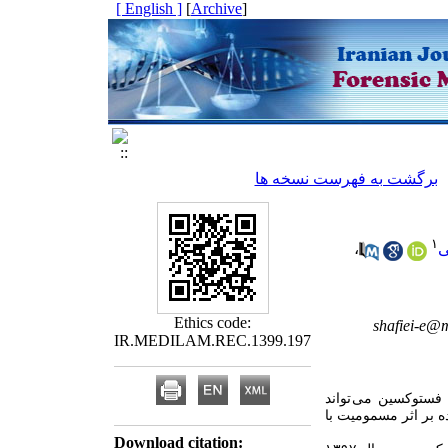
[ English ]
]
Archive
[
برگشت به فهرست نسخه ها
۱
ی
،
Ethics code:
shafiei-e@m
IR.MEDILAM.REC.1399.197
فستوکسین می تواند
 بر اثر مسمومیت با
Download citation: