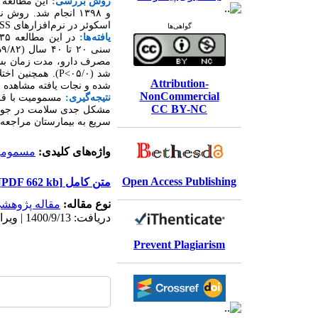
روش بررسی:
این مطالعه ت
و ۱۳۹۸ انجام شد. ر
اسکوئر در نرم
افزارهای
SS
گواهی‌ها
یافته
ها:
مصرف دارو، مدت زمان بست
شد (۰۵/۰>
P
). همچنین اخت
Attribution-
شده و نجات یافته مشاهده شد (۰
NonCommercial
نتیجه
گیری:
مسمومیت با قرص
CC BY-NC
مشکل جدی سلامت در جوامع
سریع به بیمارستان مراجعه 
واژه‌های کلیدی:
مسموم
Open Access Publishing
متن کامل
[PDF 662 kb]
نوع مقاله:
مقاله پژوهش
دریافت: 1400/9/13 | ویرایش نهایی: 1400/12/9 | پذیرش: 1400/11/27 | انتشار الکترونیک: 1400/12/9
Prevent Plagiarism