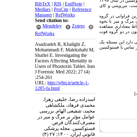
صورت مقطعی بر روی تمامی بیماران مسموم شده با قرص فستوکسین در سال ۱۳۹۷
BibTeX
|
RIS
|
EndNote
|
تست، من ویتنی و کای
Medlars
|
ProCite
|
Reference
Manager
|
RefWorks
رد مطالعه شدند. بیشترین فراوانی در گروه
Send citation to:
رصد مردان (۱۴ نفر) بودند. بین میزان مرگ و میر با نحوه
Mendeley
Zotero
ط معناداری مشاهده
ن در دو گروه فوت
RefWorks
دارد.این مسئله یک
Asadzadeh R, Khalighi Z,
 تماس با فستوکسین
Mohammadi F, Malekshahi M,
Shafiei E. Investigating the
Factors Affecting Mortality in
Users of Phostoxin Tablet. Iran
J Forensic Med 2022; 27 (4)
:254-261
URL:
http://sjfm.ir/article-1-
1285-fa.html
اسدزاده رضا، خلیقی زهرا،
محمدی فرهاد، ملکشاهی
محمد، شفیعی الهام. بررسی
عوامل مؤثر بر مرگ و میر در
مصرف‌کنندگان قرص
فستوکسین. مجله پزشکی
قانونی ایران. ۱۴۰۰; ۲۷ (۴)