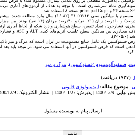
وصیفی ـ به
وش نمونه گیری تمام سرشماری است. با توجه به هدف از آزمون های آماری تی 
SP
نسخه ۲۴ و
Graph
pad
prism
نسخه ۸ استفاده شد.
در این مطالعه ۳۵ مسموم با میانگین سنی ۲۶/۱۳±۳۱ (۸۲-۱۶) سال وا
سنی ۲۰ تا ۴۰ سال (۹/۸۲درصد) و ۶۰درصد زنان (۲۱ نفر) و ۴۰د
ری، فشارخون، تعداد تنفس، سطح هوشیاری و درد شکم از لحاظ آماری ارتبا
لاف معنادری بین میانگین سطح غلظت آنزیم های کبدی
ALT
و
AST
و فشارخو
۰۵/>
P
).
 فستوکسین یک عامل شایع مسمومیت در ایران است که مرگ و میر بالایی 
ی است که قرص فستوکسین در آنها استفاده می شود. در نتیجه باید بعد از
کرد.
یت
،
فسفیدآلومینیوم (فستوکسین)
،
مرگ و میر
(۱۷۲۷ دریافت)
ی
|
موضوع مقاله:
اپيدميولوژی قانونی
ارسال پیام به نویسنده مسئول