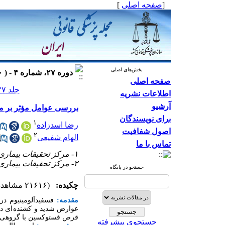
[
صفحه اصلی
]
بخش‌های اصلی
دوره ۲۷، شماره ۴ - ( ۱۴۰۰ )
صفحه اصلی
جلد ۲۷ شماره ۴ صفحات ۲۶۱-۲۵۴
اطلاعات نشریه
آرشیو
بررسی عوامل مؤثر بر 
برای نویسندگان
۱
رضا اسدزاده
اصول شفافیت
۲
الهام شفیعی
تماس با ما
۱- مرکز تحقیقات بیماری‌های غیر واگیر، دانشگاه علوم پزشکی ایلام، ایلام، ایران
۲- مرکز تحقیقات بیماری‌های غیر واگیر، دانشگاه علوم پزشکی ایلام، ایلام، ایران ،
جستجو در پایگاه
چکیده:
(۲۱۶۱۶ مشاهده)
مقدمه:
فسفیدآلومینیوم 
عوارض شدید و کشنده ای در
قرص فستوکسین با گروهی ا
جستجوی پیشرفته