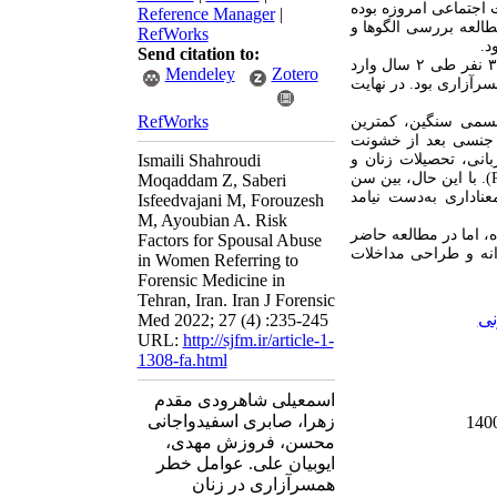
جتماعی امروزه بوده
Reference Manager
|
العه بررسی الگوها و
RefWorks
Send citation to:
این مطالعه از نوع توصیفی-تحلیلی و مقطعی بود. بر اساس معیارهای ورود و خروج ۳۲۲ نفر طی ۲ سال وارد
Mendeley
Zotero
رآزاری بود. در نهایت
RefWorks
سمی سنگین، کمترین
نسی بعد از خشونت
انی، تحصیلات زنان و
Ismaili Shahroudi
). با این حال، بین سن
Moqaddam Z, Saberi
ناداری به
دست نیامد
Isfeedvajani M, Forouzesh
M, Ayoubian A. Risk
، اما در مطالعه حاضر
Factors for Spousal Abuse
انه و طراحی مداخلات
in Women Referring to
Forensic Medicine in
Tehran, Iran. Iran J Forensic
نی
Med 2022; 27 (4) :235-245
URL:
http://sjfm.ir/article-1-
1308-fa.html
اسمعیلی شاهرودی مقدم
زهرا، صابری اسفیدواجانی
محسن، فروزش مهدی،
ایوبیان علی. عوامل خطر
همسرآزاری در زنان