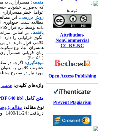
مقدمه:
همسرآزاری به مع
که به
صورت خشونت جسمی
گواهی‌ها
عوامل خطر همسرآزاری د
روش بررسی:
مطالعه شدند. جمع
آوری ا
داده توسط نرم
افزار
SPSS
یافته
ها:
بر اساس نمرات
Attribution-
الگوی فراوانی را دارد. ا
NonCommercial
کلامی قرار دارند. در ب
CC BY-NC
همسران آنها، نوع سکونت،
زنان قربانی همسرآزار
).
P
(۰۵/۰<
نتیجه
گیری:
اگرچه در مطال
خشونت کلامی به عنوان 
مورد نیاز در سطوح مختل
Open Access Publishing
واژه‌های کلیدی:
همسر 
متن کامل
[PDF 640 kb]
Prevent Plagiarism
نوع مقاله:
مقاله پژوه
دریافت: 1400/11/24 | ویرایش نهایی: 1405/3/19 | پذیرش: 1400/11/24 | انتشار الکترونیک: 1400/12/9