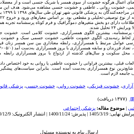
نای اعمال هرگونه خشونت از سوی همسر یا شریک جنسی است و از معضلات ا
، خشونت روانی ـ عاطفی و خشونت جنسی مشاهده می
شود. هدف این مط
ر مراجعه
کنندگان به پزشکی قانونی شهر تهران طی سال
های ۱۳۹۸ تا ۱۳۹۹ بود.
طلاعات دارای دو بخش متغیرهای دموگرافیک و فرم کوتاه پرسشنامه تجربه همس
ویرایش ۲۴ تحلیل شدند.
 پرسشنامه، بیشترین الگوی همسرآزاری، خشونت کلامی است. خشونت ج
ز لحاظ رتبه
بندی، الگوی خشونت عاطفی، خشونت جسمی سبک و خشونت ج
ررسی عوامل مرتبط با همسرآزاری، رابطه معناداری بین سن همسر زنان قرب
 تعداد فزرندان و سابقه همسرآزاری با بروز همسرآزاری به
دست آمد (۰۵/۰<
P
ی، محل سکونت و سال
های گذشته از ازدواج با بروز همسرآزاری رابطه مع
عات قبلی، بیشترین فراوانی را خشونت عاطفی یا روانی به خود اختصاص داده
شایع
ترین نوع همسرآزاری به
دست آمده است. بنابراین سیاست
های پیشگیر
ف جامعه لازم است.
آزاری
،
خشونت فیزیکی
،
خشونت روانی
،
خشونت جنسی
،
پزشکی قانو
(۱۳۷۷ دریافت)
شی
|
موضوع مقاله:
پزشكی اجتماعی
ارسال پیام به نویسنده مسئول