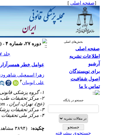
[
صفحه اصلی
]
بخش‌های اصلی
دوره ۲۷، شماره ۴ - ( ۱۴۰۰ )
صفحه اصلی
جلد ۲۷ شماره ۴ صفحات ۲۴۵-۲۳۵
اطلاعات نشریه
آرشیو
عوامل خطر همسرآزاری 
برای نویسندگان
زهرا اسمعیلی شاهرود
اصول شفافیت
۴
علی ایوبیان
تماس با ما
۱- گروه پزشکی قانونی، دانشکده پزشکی، دانشگاه علوم پزشکی ایران، تهران، ایران
۲- مرکز تحقیقات طب،
جستجو در پایگاه
(عج)، تهران، ایران ،
com
۳- مرکز تحقیقات پزشکی قانونی، سازمان پزشکی قانونی کشور، تهران، ایران
۴- مرکز ملی تحقیقات بیمه سلامت، تهران، ایران
چکیده:
(۳۸۹۴ مشاهده)
جستجوی پیشرفته