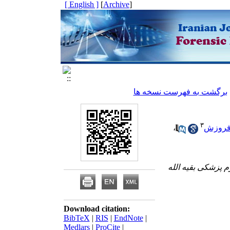
[ English ]
]
Archive
[
برگشت به فهرست نسخه ها
۳
فروزش
،
 پزشکی بقیه الله
Download citation:
BibTeX
|
RIS
|
EndNote
|
Medlars
|
ProCite
|