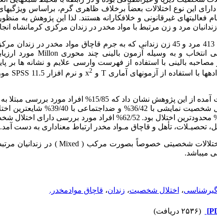
اد دارای این نوع اختلالات بعضاً برخلاف ظاهری گرم، براساس ویژگی
ام فعالیت­های غیرقانونی و خلاف­کارانه هستند. لذا این پژوهش به من
دانیان مرد و زن مرتبط با مواد مخدر در زندان مرکزی کرمانشاه انج
: این پژوهش 413 مرد و 45 زن زندانی که به جرم قاچاق مواد مخدر در ز
بودند به روش تصادفی انتخاب و به وسیل
2
ها با استفاده از آزمون­های آماری T و x
و نرم ا
نتایج به دست آمده از این پژوهش نشان داد که 15/85% افرا
که در این میان اختلال شخصیت نمایشی با 6/42
ل، تحصیـلات، تأهل و قاچاق مـواد مخدر ارتباط معناداری به دست آمد.
نتیجه­گیری: شیوع اختلالات شخصیتی خصوصاً بصورت
 می­باشد.
گیرشناسی
،
اختلال شخصیت
،
زندان
،
قاچاق موادمخدر.
(۲۵۳۶ دریافت)