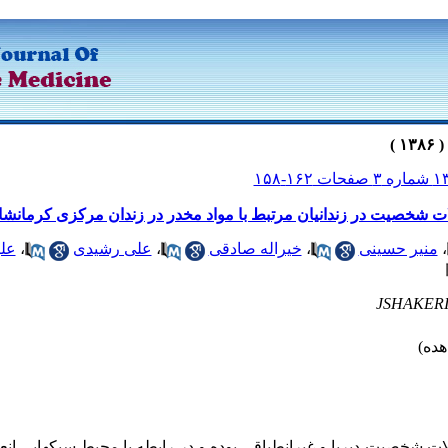
ت شخصیت در زندانیان مرتبط با مواد مخدر در زندان مرکزی کرمانشاه در
،
منیر حسینی
،
خیراله صادقی
،
علی رشیدی
،
علی
JSHAKERI
الات شخصیت دیرپا و غیرانطباقی بوده و در رابطه با محیط سبک­هایی انعط