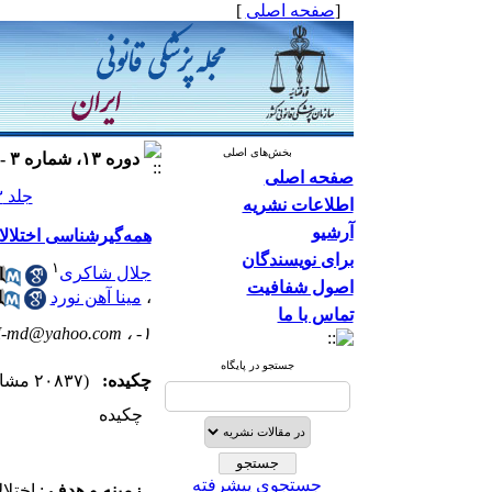
[
صفحه اصلی
]
بخش‌های اصلی
دوره ۱۳، شماره ۳ - ( ۱۳۸۶ )
صفحه اصلی
جلد ۱۳ شماره ۳ صفحات ۱۶۲-۱۵۸
اطلاعات نشریه
آرشیو
همه‌گیرشناسی اختلالا
برای نویسندگان
۱
جلال شاکری
اصول شفافیت
،
مینا آهن نورد
تماس با ما
-md@yahoo.com
۱- ،
جستجو در پایگاه
چکیده:
(۲۰۸۳۷ مشاهده)
چکیده
جستجوی پیشرفته
زمینه و هدف
: اختل