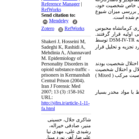
Reference Manager
|
­های خاص شخصیت خود،
RefWorks
ظور بررسی میزان شیوع
Send citation to:
ام شده است.
Mendeley
ندان مرکزی کرمانشاه محبوس
Zotero
RefWorks
ه آزمون بالینی چند محوری Millon مورد ارزیابی اولیه قرار گرفتند.
تشخیص نهایی پس از مصاحبه بالینی با استفاده از فهرست وارسی علایم و نشانه ها بر پایه DSM-IV-TR توسط
Shakeri J, Hosseini M,
فزار SPSS 11.5 مورد تجزیه و تحلیل قرار
Sadeghi K, Rashidi A,
Mehdinia A, Ahannavard
M. Epidemiology of
د مورد بررسی مبتلا به اختلال شخصیت بودند
Personality Disorders in
opioid substance-traffic -
3% و ضداجتماعی با 39/40% شایع­ترین اختلال و اختلال شخصیت
prisoners in Kermanshah
اسکیزوییدی با 63/14% محدودترین اختلال بود. 62/52% افراد مورد بررسی دارای اختلال شخصیت مرکب ( Mixed )
Central Prison (2004).
Iran J Forensic Med
2007; 13 (3) :158-162
 مرکب ( Mixed ) در زندانیان مرتبط با مواد مخدر بسیار
URL:
http://sjfm.ir/article-1-11-
fa.html
شاکری جلال، حسینی
منیر، صادقی خیراله،
رشیدی علی، مهدی نیا
علیرضا، آهن نورد مینا.