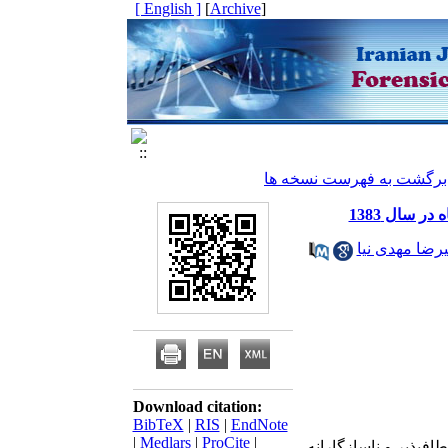
[ English ]
]
Archive
[
برگشت به فهرست نسخه ها
 سال 1383
رضا مهدی نیا
Download citation:
BibTeX
|
RIS
|
EndNote
|
Medlars
|
ProCite
|
اف­پذیر و ناسازگارانه