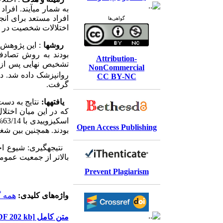
به شمار می­آیند. افر
افراد مستعد برای انج
گواهی‌ها
اختلالات شخصیت در زن
روش­ها
Attribution-
NonCommercial
روانپزشک داده شد. داده­
CC BY-NC
گرفت.
یافته­ها:
Open Access Publishing
بودند. همچنین بین شغ
بالاتر از جمعیت عمومی
Prevent Plagiarism
واژه‌های کلیدی:
همه 
متن کامل
[PDF 202 kb]