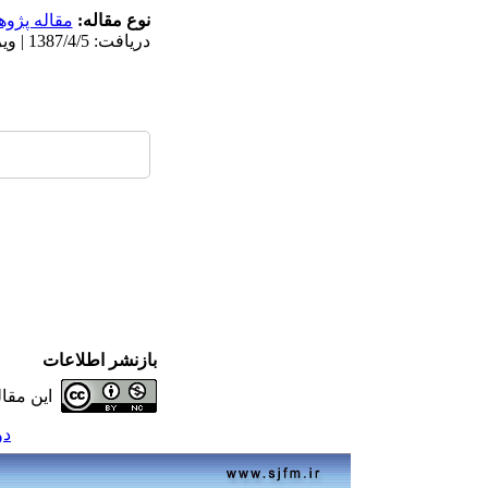
نوع مقاله:
مقاله پژو
دریافت: 1387/4/5 | ویرایش نهایی: 1387/4/5 | پذیرش: 1397/1/9 | انتشار الکترونیک: 1397/1/9
بازنشر اطلاعات
این مقا
دوره 13،